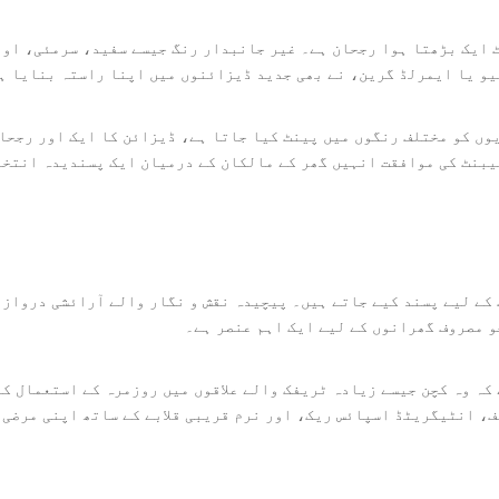
 ایک بڑھتا ہوا رجحان ہے۔ غیر جانبدار رنگ جیسے سفید، سرمئی، اور 
یو یا ایمرلڈ گرین، نے بھی جدید ڈیزائنوں میں اپنا راستہ بنایا ہے
ں کو مختلف رنگوں میں پینٹ کیا جاتا ہے، ڈیزائن کا ایک اور رجحان
یبنٹ کی موافقت انہیں گھر کے مالکان کے درمیان ایک پسندیدہ انتخا
 کے لیے پسند کیے جاتے ہیں۔ پیچیدہ نقش و نگار والے آرائشی دروازو
و مصروف گھرانوں کے لیے ایک اہم عنصر ہے۔
کہ وہ کچن جیسے زیادہ ٹریفک والے علاقوں میں روزمرہ کے استعمال ک
، انٹیگریٹڈ اسپائس ریک، اور نرم قریبی قلابے کے ساتھ اپنی مرضی 