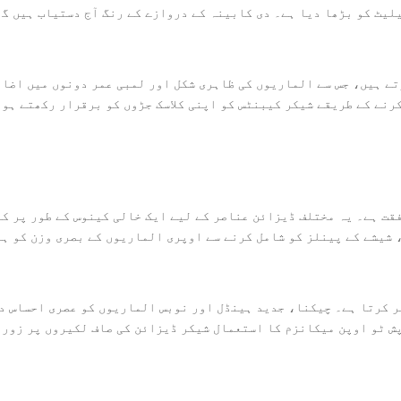
یلیٹ کو بڑھا دیا ہے۔ دی
کابینہ کے دروازے کے رنگ
آج دستیاب ہیں گھ
تے ہیں، جس سے الماریوں کی ظاہری شکل اور لمبی عمر دونوں میں اضا
رنے کے طریقے شیکر کیبنٹس کو اپنی کلاسک جڑوں کو برقرار رکھتے ہو
قت ہے۔ یہ مختلف ڈیزائن عناصر کے لیے ایک خالی کینوس کے طور پر کا
 شیشے کے پینلز کو شامل کرنے سے اوپری الماریوں کے بصری وزن کو ہل
ر کرتا ہے۔ چیکنا، جدید ہینڈل اور نوبس الماریوں کو عصری احساس دے
ش ٹو اوپن میکانزم کا استعمال شیکر ڈیزائن کی صاف لکیروں پر زور د