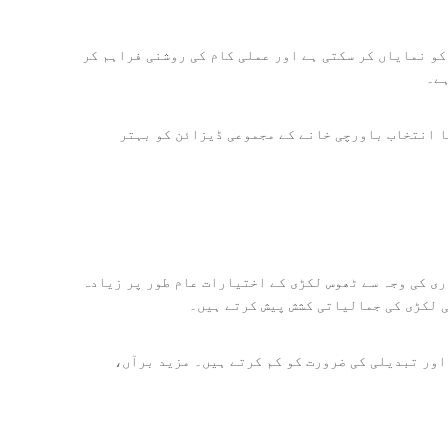
کو نمایاں کر سکتی ہے اور عملی کام کی روشنی فراہم کر
ہے۔
ہ کا انتخاب باورچی خانے کے مجموعی ڈیزائن کو بہتر
ی کی وجہ سے ٹھوس لکڑی کے اختیارات عام طور پر زیادہ
اور تبدیلی کی ضرورت کو کم کرتے ہیں۔ مزید برآں،