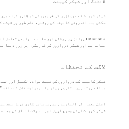
لائٹنگ اور شیکر کیبنٹ
شیکر کیبنٹ کے دروازوں کی خوبصورتی کو ظاہر کرنے میں ل
سکتی ہے۔ اندرونی کابینہ کی روشنی، خاص طور پر شیشے ک
recessed پینلز پر روشنی اور سائے کا باہمی تع
بناتا ہے اور شیکر دروازوں کی کاریگری پر زور دیتا ہے
لاگت کے تحفظات
شیکر کابینہ کے دروازوں کی قیمت مواد، تکمیل اور حسب 
مہنگے ہوتے ہیں۔ تاہم، وینر یا لیمینیٹ فنش کے ساتھ MDF جیسے متبادل زیادہ بجٹ کے موافق ہو سکتے ہیں جب کہ اب بھی اصلی لکڑی کی جمالیاتی کشش پیش کرتے ہیں۔
اعلیٰ معیار کی الماریوں میں سرمایہ کاری طویل مدت میں
شیکر کیبنٹ اپنی وسیع اپیل اور بے وقت انداز کی وجہ سے