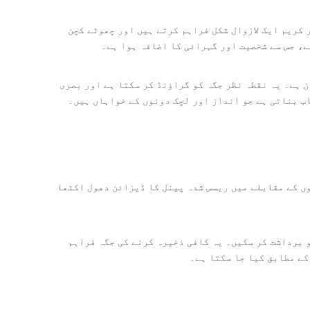
کریم ایک لازوال شکل فراہم کرتے ہیں اور چھوٹے کچن
، جس سے شخصیت اور گہرائی کا اضافہ ہوا ہے۔
 ہے۔ یہ نقطہ نظر جگہ کو گراؤنڈ کر سکتا ہے اور بصری
ب بناتی ہے جو انداز اور لچک دونوں کے خواہاں ہیں۔
ں کے مقابلے میں ریسس شدہ پینل کا ڈیزائن دھول اکٹھا
و برداشت کر سکیں۔ یہ کافی ذخیرہ کرنے کی جگہ فراہم
کے مطابق کیا جا سکتا ہے۔