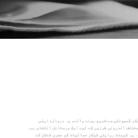
اورچی خانے کے دونوں ڈیزائنوں میں طویل عرصے سے اہم رہے ہیں۔ 18 ویں صدی میں شیکر کمیونٹی سے شروع ہونے والے، یہ دروازے اپنی
 مختلف اندرونی طرزوں کے لیے ایک ورسٹائل انتخاب ہے۔
۔ یہ کیبنٹ روایتی شیکر جمالیات کو عصری فنشز کے