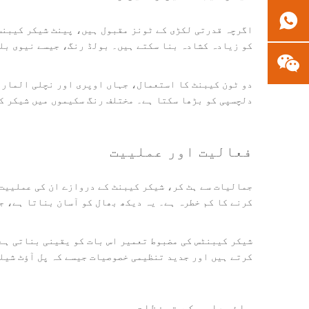
اگرچہ قدرتی لکڑی کے ٹونز مقبول ہیں، پینٹ شیکر کیبنٹ
کو زیادہ کشادہ بنا سکتے ہیں۔ بولڈ رنگ، جیسے نیوی بل
دو ٹون کیبنٹ کا استعمال، جہاں اوپری اور نچلی الماریو
دلچسپی کو بڑھا سکتا ہے۔ مختلف رنگ سکیموں میں شیکر ک
فعالیت اور عملییت
جمالیات سے ہٹ کر، شیکر کیبنٹ کے دروازے ان کی عملییت
کرنے کا کم خطرہ ہے۔ یہ دیکھ بھال کو آسان بناتا ہے، ج
شیکر کیبنٹس کی مضبوط تعمیر اس بات کو یقینی بناتی ہے 
کرتے ہیں اور جدید تنظیمی خصوصیات جیسے کہ پل آؤٹ شیلف
پائیداری کے تحفظات