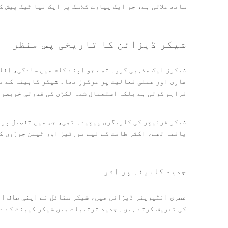
ساتھ ملاتی ہے، جو ایک پیارے کلاسک پر ایک نیا ٹیک پیش ک
شیکر ڈیزائن کا تاریخی پس منظر
شیکرز ایک مذہبی گروہ تھے جو اپنے کام میں سادگی، افا
عاری اور عملی فعالیت پر مرکوز تھا۔ شیکر کابینہ کے د
فراہم کرتی ہے بلکہ استعمال شدہ لکڑی کی قدرتی خوبصور
شیکر فرنیچر کی کاریگری پیچیدہ تھی، جس میں تفصیل پر 
یافتہ تھے، اکثر طاقت کے لیے مورٹیز اور ٹینن جوڑوں کا
جدید کابینہ پر اثر
عصری انٹیریئر ڈیزائن میں، شیکر سٹائل نے اپنی صاف او
کی تعریف کرتے ہیں۔ جدید ترتیبات میں شیکر کیبنٹ کے در