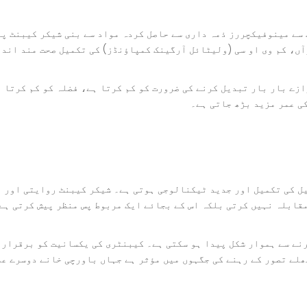
سے مینوفیکچررز ذمہ داری سے حاصل کردہ مواد سے بنی شیکر کیبنٹ پی
ں، کم وی او سی (ولیٹائل آرگینک کمپاؤنڈز) کی تکمیل صحت مند اندر
ے بار بار تبدیل کرنے کی ضرورت کو کم کرتا ہے، فضلہ کو کم کرتا ہے
کی عمر مزید بڑھ جاتی ہے۔
یل کی تکمیل اور جدید ٹیکنالوجی ہوتی ہے۔ شیکر کیبنٹ روایتی اور 
 مقابلہ نہیں کرتی بلکہ اس کے بجائے ایک مربوط پس منظر پیش کرتی ہے
رنے سے ہموار شکل پیدا ہو سکتی ہے۔ کیبنٹری کی یکسانیت کو برقرار
ھلے تصور کے رہنے کی جگہوں میں مؤثر ہے جہاں باورچی خانے دوسرے علا