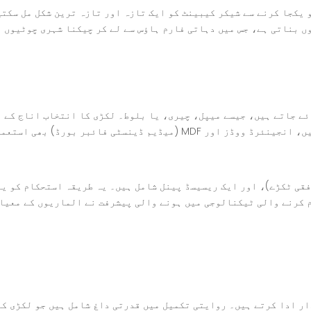
و یکجا کرنے سے شیکر کیبینٹ کو ایک تازہ اور تازہ ترین شکل مل سکت
ں بناتی ہے، جس میں دہاتی فارم ہاؤس سے لے کر چیکنا شہری چوٹیوں 
ے جاتے ہیں، جیسے میپل، چیری، یا بلوط۔ لکڑی کا انتخاب اناج کے پ
مجموعی جمالیات میں مدد ملتی ہے۔ جدید ایپلی کیشنز میں، انجینئرڈ ووڈز ا
فقی ٹکڑے)، اور ایک ریسیسڈ پینل شامل ہیں۔ یہ طریقہ استحکام کو ی
م کرنے والی ٹیکنالوجی میں ہونے والی پیشرفت نے الماریوں کے معیا
ار ادا کرتے ہیں۔ روایتی تکمیل میں قدرتی داغ شامل ہیں جو لکڑی ک