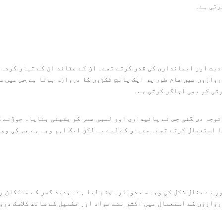
رتی ہے۔
دیت اور ایمانداری کی قدر کرتے تھے۔ ان کے عقائد ان کے تیار کردہ 
روازوں میں عام طور پر ایک پانچ ٹکڑوں کا دروازہ ہوتا ہے جس میں س
تی کو بھی اجاگر کرتی ہے۔
توجہ دی گئی جس نے پائیداری اور لمبی عمر کو یقینی بنایا۔ جوڑنے ک
 استعمال کرتے تھے۔ معیار کے لیے یہ لگن ایک اہم وجہ ہے جس کی وج
ر بے مثال شکل کی وجہ سے دوبارہ جنم لیا ہے۔ جدید گھر کے مالکان ر
وازوں کے استعمال میں اکثر نئے مواد اور تکمیل کے ساتھ کلاسک درو