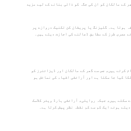
ر کے مالکان کو ان کی جگہ کو ذاتی بنانے کے لیے مزید
فہ ہوتا ہے۔ گلیزنگ یا پریشان کن تکنیک دروازے پر
ئے عصری طرز کے مطابق ڈھالنے کی اجازت دیتے ہیں۔
م کرتے ہیں، جس سے گھر کے مالکان اور ڈیزائنرز کو
کا کیا جا سکتا ہے اور آرائشی اشیاء کی نمائش ہو
 سکتے ہیں، جبکہ روایتی، آرائشی ہارڈ ویئر کلاسک
یتے ہوئے ایک کم سے کم نقطہ نظر پیش کرتا ہے۔