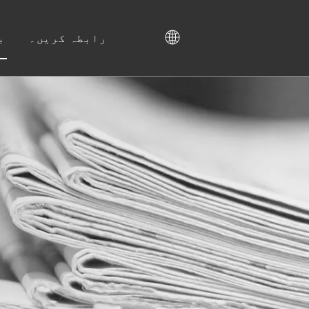
رابطہ کریں۔
ب
جوتے کی کابینہ