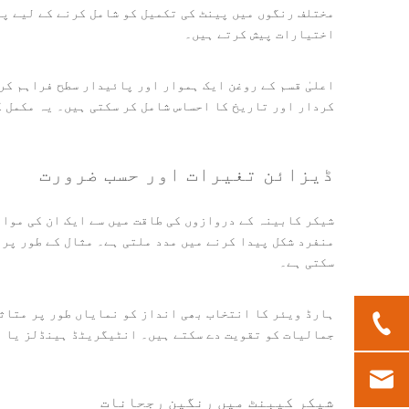
مختلف رنگوں میں پینٹ کی تکمیل کو شامل کرنے کے لیے پ
اختیارات پیش کرتے ہیں۔
اعلیٰ قسم کے روغن ایک ہموار اور پائیدار سطح فراہم کر
کردار اور تاریخ کا احساس شامل کر سکتی ہیں۔ یہ مکمل ک
ڈیزائن تغیرات اور حسب ضرورت
شیکر کابینہ کے دروازوں کی طاقت میں سے ایک ان کی مواف
منفرد شکل پیدا کرنے میں مدد ملتی ہے۔ مثال کے طور پر،
سکتی ہے۔
ہارڈ ویئر کا انتخاب بھی انداز کو نمایاں طور پر متاث
جمالیات کو تقویت دے سکتے ہیں۔ انٹیگریٹڈ ہینڈلز یا پ
شیکر کیبنٹ میں رنگین رجحانات