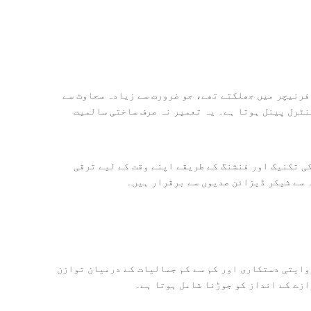
فرنیچر میں جھلکتے تھے، جو ضرورت سے زیادہ سجاوٹ سے
نٹرل پینل ہوتا ہے۔ یہ تعمیر نہ صرف ساختی سالمیت
ی تکنیک اور فنشنگ کے طریقے اپنے وقت کے لیے ترقی
ہ سے شیکر ڈیزائن صدیوں سے برقرار ہیں۔
وایتی دستکاری اور کم سے کم جمالیات کے درمیان توازن
ازے کے انداز کو جوڑنا شامل ہوتا ہے۔