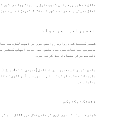
مثال کے طور پر، ہائی گلوس لاکرز یا بولڈ پینٹ رنگوں ک
اجازت دیتی ہے، جو اسے کچن کے مختلف تھیمز کے لیے موزو
تعمیراتی اور مواد
شیکر کیبنٹ کے دروازے روایتی طور پر ٹھوس لکڑی سے بنائ
لاگت سے مؤثر متبادل پیش کرتے ہیں۔
پانچ ٹکڑوں کی تعمیر میں اسٹائل (عمودی ٹکڑے)، ریل (ا
وارپنگ کے خطرے کو کم کرتا ہے۔ مزید برآں، لکڑی کے کا
بنایا ہے۔
فنشنگ ٹیکنیکس
شیکر کابینہ کے دروازوں کی حتمی شکل میں فنشز اہم کرد