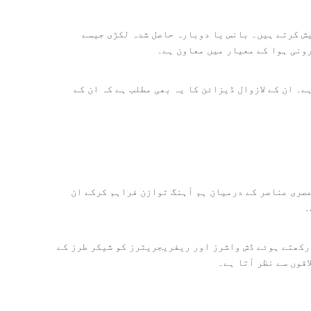
ش کرتے ہیں۔ بانس یا دوبارہ حاصل شدہ لکڑی جیسے
ونی ہوا کے معیار میں معاون ہے۔
۔ ان کے لازوال ڈیزائن کا یہ بھی مطلب ہے کہ ان کے
عصری عناصر کے درمیان ہم آہنگ توازن فراہم کرکے ان
۔
 رکھتے ہوئے ڈش واشرز اور ریفریجریٹرز کو شیکر طرز کے
قوں سے نظر آتا ہے۔