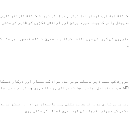
ائٹنگ ایک اہم کردار ادا کرتی ہے۔ انڈر کیبنٹ لائٹنگ کاؤنٹر ٹاپس 
ے پینل والی کابینہ میں، برتن اور آرائشی ٹکڑوں کو ظاہر کر سکتی 
امل الماریوں کی گہرائی میں اضافہ کرتا ہے۔ صحیح لائٹنگ فکسچر اور جگ
۔
ضرورت کی بنیاد پر مختلف ہوتی ہے۔ مواد کے معیار اور درکار دستکار
 سرمایہ کاری مؤثر ثابت ہو سکتی ہے۔ پائیدار مواد اور فنشز مرمت 
 گھر کی دوبارہ فروخت کی قیمت میں اضافہ کر سکتی ہیں۔