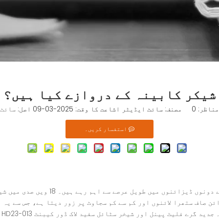
شیکر کابینہ کے دروازے کیا ہیں؟
مناظر:
0
مصنف: سائٹ ایڈیٹر اشاعت کا وقت: 2025-03-09 اصل:
سائٹ
استفسار کریں۔
شیکر کیبنٹ کے دروازے روایتی اور جدید ب
ئن صاف ستھرا لائنوں اور کم سے کم سجاوٹ پر زور دیتا ہے، جس سے یہ
۔
جدید گرے فلیٹ پینل اور شیخر سٹائل سفید لاک ڈور کیبنٹ HD23-013