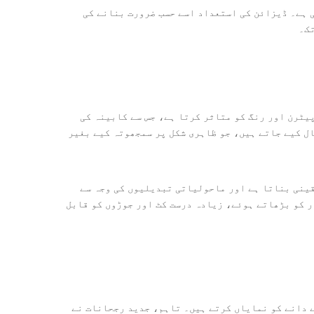
ی ہے۔ ڈیزائن کی استعداد اسے حسب ضرورت بنانے کی
تک۔
یٹرن اور رنگ کو متاثر کرتا ہے، جس سے کابینہ کی
ور MDF (میڈیم ڈینسٹی فائبر بورڈ) بھی استعمال کیے جاتے ہیں، جو ظاہری شکل پر سمجھوتہ کیے بغیر
قینی بناتا ہے اور ماحولیاتی تبدیلیوں کی وجہ سے
ر کو بڑھاتے ہوئے، زیادہ درست کٹ اور جوڑوں کو قابل
ے دانے کو نمایاں کرتے ہیں۔ تاہم، جدید رجحانات نے