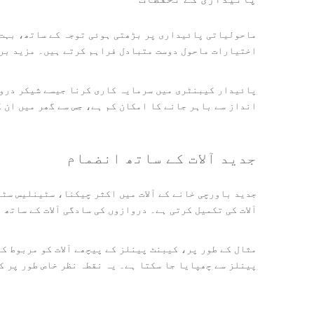
ماحولیاتی پائیداری پر بڑھتی ہوئی توجہ کے ساتھ، بہت 
اختیارات ماحول دوست متبادل فراہم کرتے ہیں۔ مزید برآ
پائیدار کیبنٹری میں سرمایہ کاری کرنا جیسے شیکر درواز
انداز سے باہر جانے کا امکان کم ہے، جس سے گھر میں ان 
جدید آلات کے ساتھ انضمام
جدید باورچی خانے کے آلات میں اکثر چیکنا، سٹینلیس سٹ
آلات کی تکمیل کرتی ہے۔ دروازوں کی سادگی آلات کے ساتھ
مثال کے طور پر، کیبنٹ پینلز کے پیچھے آلات کو مربوط ک
پینلز سے چھپایا جا سکتا ہے۔ یہ نقطہ نظر خاص طور پر ک