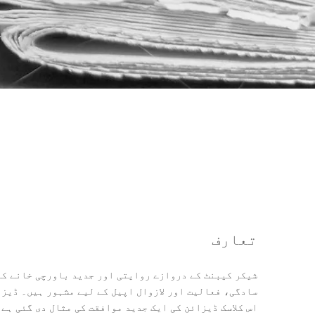
تعارف
سادگی، فعالیت اور لازوال اپیل کے لیے مشہور ہیں۔ ڈیزا
اس کلاسک ڈیزائن کی ایک جدید موافقت کی مثال دی گئی ہے