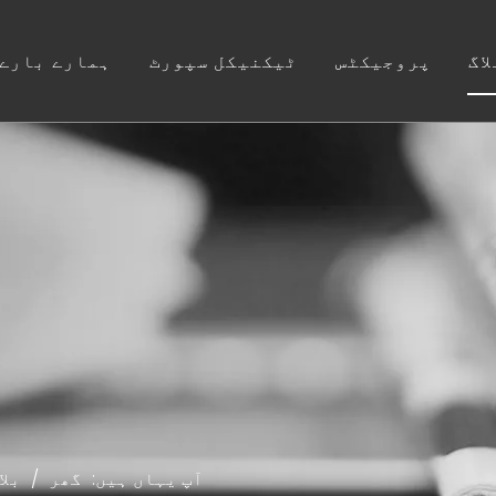
لاگ
پروجیکٹس
ٹیکنیکل سپورٹ
ہمارے بارے 
باتھ روم وینٹی
آپ یہاں ہیں:
گھر
/
بلا