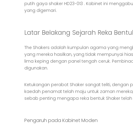
putih gaya shaker HD23-013
. Kabinet ini menggab
yang digemari.
Latar Belakang Sejarah Reka Bentu
The Shakers adalah kumpulan agama yang menghar
yang mereka hasilkan, yang tidak mempunyai hias
lima keping dengan panel tengah ceruk. Pembinaan
digunakan.
Ketukangan perabot Shaker sangat teliti, denga
kaedah penamat telah maju untuk zaman mereka, s
sebab penting mengapa reka bentuk Shaker tela
Pengaruh pada Kabinet Moden