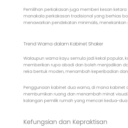
Pemilihan perkakasan juga memberi kesan ketar
manakala perkakasan tradisional yang berhias 
menawarkan pendekatan minimalis, menekankan ga
Trend Warna dalam Kabinet Shaker
Walaupun warna kayu semula jadi kekal popular, k
memberikan rupa abadi dan boleh menjadikan dapur 
reka bentuk moden, menambah keperibadian dan
Penggunaan kabinet dua warna, di mana kabinet a
membumikan ruang dan menambah minat visual. K
kalangan pemilik rumah yang mencari kedua-dua gay
Kefungsian dan Kepraktisan