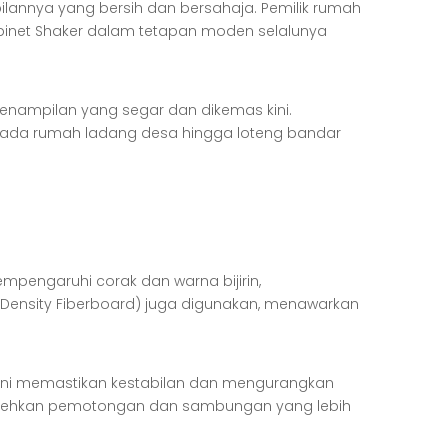
lannya yang bersih dan bersahaja. Pemilik rumah
binet Shaker dalam tetapan moden selalunya
penampilan yang segar dan dikemas kini.
pada rumah ladang desa hingga loteng bandar
mempengaruhi corak dan warna bijirin,
Density Fiberboard) juga digunakan, menawarkan
h ini memastikan kestabilan dan mengurangkan
embolehkan pemotongan dan sambungan yang lebih