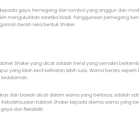
a kepada gaya. Pemegang dan tombol yang anggun dan mode
boleh mengukuhkan estetika klasik. Penggunaan pemegang b
risan bersih reka bentuk Shaker.
abinet Shaker yang dicat adalah trend yang semakin berkemban
yang lebih kecil kelihatan lebih luas. Warna berani, seperti 
 kedalaman.
tas dan bawah dicat dalam warna yang berbeza, adalah satu l
ebolehsuaian kabinet Shaker kepada skema warna yang ber
a dan fleksibiliti.