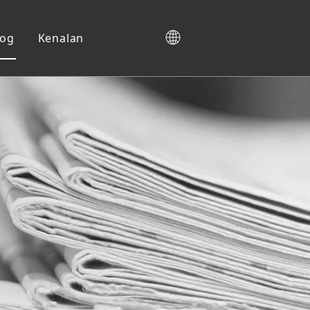
log
Kenalan
Kabinet Kasut