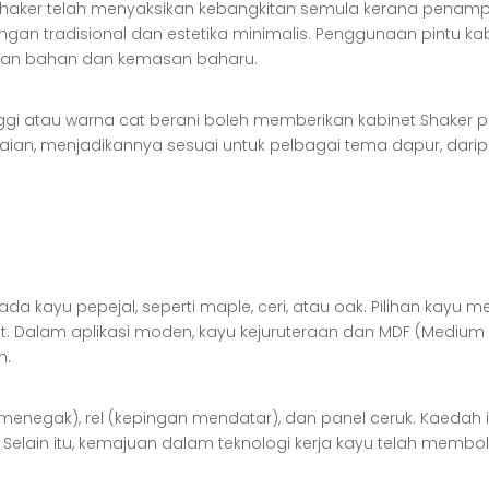
haker telah menyaksikan kebangkitan semula kerana penampi
n tradisional dan estetika minimalis. Penggunaan pintu ka
ngan bahan dan kemasan baharu.
nggi atau warna cat berani boleh memberikan kabinet Shaker 
ian, menjadikannya sesuai untuk pelbagai tema dapur, dari
ada kayu pepejal, seperti maple, ceri, atau oak. Pilihan kayu 
. Dalam aplikasi moden, kayu kejuruteraan dan MDF (Medium 
n.
 menegak), rel (kepingan mendatar), dan panel ceruk. Kaeda
n. Selain itu, kemajuan dalam teknologi kerja kayu telah m