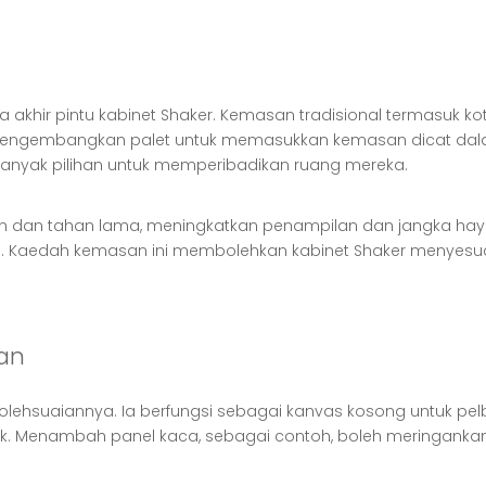
hir pintu kabinet Shaker. Kemasan tradisional termasuk ko
mengembangkan palet untuk memasukkan kemasan dicat dal
 banyak pilihan untuk memperibadikan ruang mereka.
cin dan tahan lama, meningkatkan penampilan dan jangka haya
. Kaedah kemasan ini membolehkan kabinet Shaker menyesua
ian
ebolehsuaiannya. Ia berfungsi sebagai kanvas kosong untuk p
k. Menambah panel kaca, sebagai contoh, boleh meringankan