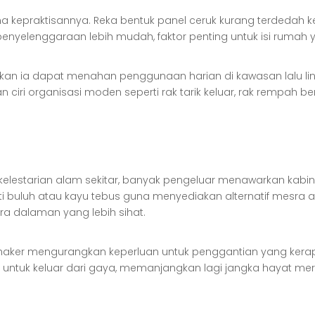
kerana kepraktisannya. Reka bentuk panel ceruk kurang terded
penyelenggaraan lebih mudah, faktor penting untuk isi rumah y
n ia dapat menahan penggunaan harian di kawasan lalu linta
ciri organisasi moden seperti rak tarik keluar, rak rempah 
estarian alam sekitar, banyak pengeluar menawarkan kabin
ti buluh atau kayu tebus guna menyediakan alternatif mesra
a dalaman yang lebih sihat.
 Shaker mengurangkan keperluan untuk penggantian yang ker
ntuk keluar dari gaya, memanjangkan lagi jangka hayat mer