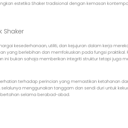
ungkan estetika Shaker tradisional dengan kemasan kontempo
k Shaker
gai kesederhanaan, utiliti, dan kejujuran dalam kerja mere
an yang berlebihan dan memfokuskan pada fungsi praktikal. 
 ini bukan sahaja memberikan integriti struktur tetapi juga 
n perhatian terhadap perincian yang memastikan ketahanan d
elalunya menggunakan tanggam dan sendi duri untuk kekuata
h bertahan selama berabad-abad.