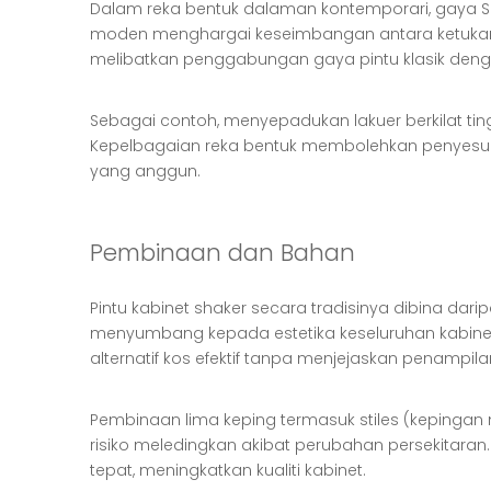
Dalam reka bentuk dalaman kontemporari, gaya S
moden menghargai keseimbangan antara ketukanga
melibatkan penggabungan gaya pintu klasik de
Sebagai contoh, menyepadukan lakuer berkilat ti
Kepelbagaian reka bentuk membolehkan penyesua
yang anggun.
Pembinaan dan Bahan
Pintu kabinet shaker secara tradisinya dibina darip
menyumbang kepada estetika keseluruhan kabinet
alternatif kos efektif tanpa menjejaskan penampila
Pembinaan lima keping termasuk stiles (kepingan
risiko meledingkan akibat perubahan persekitara
tepat, meningkatkan kualiti kabinet.