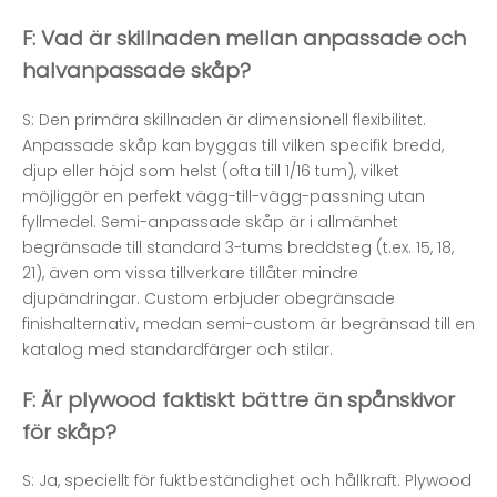
F: Vad är skillnaden mellan anpassade och
halvanpassade skåp?
S: Den primära skillnaden är dimensionell flexibilitet.
Anpassade skåp kan byggas till vilken specifik bredd,
djup eller höjd som helst (ofta till 1/16 tum), vilket
möjliggör en perfekt vägg-till-vägg-passning utan
fyllmedel. Semi-anpassade skåp är i allmänhet
begränsade till standard 3-tums breddsteg (t.ex. 15, 18,
21), även om vissa tillverkare tillåter mindre
djupändringar. Custom erbjuder obegränsade
finishalternativ, medan semi-custom är begränsad till en
katalog med standardfärger och stilar.
F: Är plywood faktiskt bättre än spånskivor
för skåp?
S: Ja, speciellt för fuktbeständighet och hållkraft. Plywood