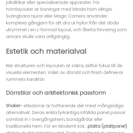
jultallrikar eller specialiserade apparater. För
hörnlayouter är lösningar med blinda hörn viktiga.
Svängbara njurar eller Magic Corners använder
komplexa gångjärn för att dra ut hyllor från det döda
utrymmet i en L-formad layout, och återta förvaring som
annars skulle vara otillgänglig.
Estetik och materialval
När strukturen och layouten är säkra, skiftar fokus till de
visuella elementen. Valet av dörrstil och finish definierar
rummets karaktär.
Dörrstilar och arkitektonisk passform
Shaker-
stilsdörrar är fortfarande det mest mångsidiga
alternativet. Deras enkla fyrkantiga infällda panel passar
sömlöst in i övergångshem, bondgårdar eller
traditionella hem. För en
Modernt kök
,
platta (plattpanel)