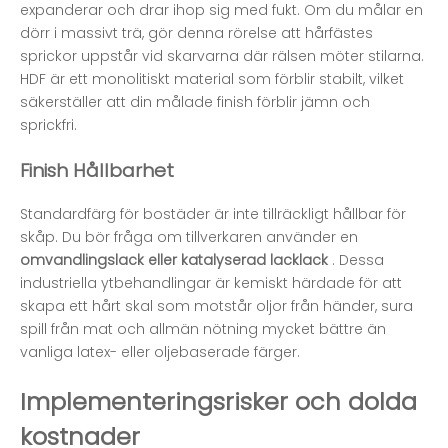
expanderar och drar ihop sig med fukt. Om du målar en
dörr i massivt trä, gör denna rörelse att hårfästes
sprickor uppstår vid skarvarna där rälsen möter stilarna.
HDF är ett monolitiskt material som förblir stabilt, vilket
säkerställer att din målade finish förblir jämn och
sprickfri.
Finish Hållbarhet
Standardfärg för bostäder är inte tillräckligt hållbar för
skåp. Du bör fråga om tillverkaren använder en
omvandlingslack eller katalyserad lacklack
. Dessa
industriella ytbehandlingar är kemiskt härdade för att
skapa ett hårt skal som motstår oljor från händer, sura
spill från mat och allmän nötning mycket bättre än
vanliga latex- eller oljebaserade färger.
Implementeringsrisker och dolda
kostnader