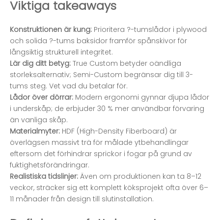
Viktiga takeaways
Konstruktionen är kung:
Prioritera ?-tumslådor i plywood
och solida ?-tums baksidor framför spånskivor för
långsiktig strukturell integritet.
Lär dig ditt betyg:
True Custom betyder oändliga
storleksalternativ; Semi-Custom begränsar dig till 3-
tums steg. Vet vad du betalar för.
Lådor över dörrar:
Modern ergonomi gynnar djupa lådor
i underskåp; de erbjuder 30 % mer användbar förvaring
än vanliga skåp.
Materialmyter:
HDF (High-Density Fiberboard) är
överlägsen massivt trä för målade ytbehandlingar
eftersom det förhindrar sprickor i fogar på grund av
fuktighetsförändringar.
Realistiska tidslinjer:
Även om produktionen kan ta 8–12
veckor, sträcker sig ett komplett köksprojekt ofta över 6–
11 månader från design till slutinstallation.