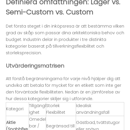
Definiera omfattningen: Lager vs.
Semi-Custom vs. Custom
Det första steget i din inköpsresa är att bestämma vilken
grad av skåp som passar dina arkitektoniska behov och
budget. Industrin delar in produkter i tre distinkta
kategorier baserat på tillverkningsflexibilitet och
storleksprecision.
Utvärderingsmatrisen
Att förstå begränsningarna för varje nivå hjälper dig att
undvika att betala för mycket för en etikett som inte ger
den förväntade flexibiliteten. Nedan är en jämförelse av
hur dessa kategorier skiljer sig i utförande.
Tillgängl
Storlek
Idealisk
Kategori
ighet
Flexibilitet
användningsfall
Omedel
Aktie
Gästbad, tvättstugor
bar /
Begränsad till
(Snabbfixe
eller snäva