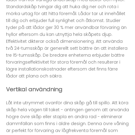
Standardskåp tvingar dig att huka dig ner och rota i
mörka urtag för att hitta föremål. Lådor tar ut innehållet
till dig och erbjuder full synlighet och åtkomst. Studier
tyder på att lådor ger 30 % mer användbar förvaring än
hyllor eftersom du kan utnyttja hela skåpets djup.
Effektivitet dikterar också dimensionering. Att använda
två 24-tumsskåp är generellt sett bättre än att installera
tre 15-tumsskåp. De bredare enheterna erbjuder bättre
förvaringseffektivitet för stora föremål och resulterar i
lägre installationskostnader eftersom det finns färre
lådor att plana och säkra.
Vertikal användning
Låt inte utrymmet ovanför dina skåp gå till spillo. Att köra
skåp hela vägen till taket - antingen genom att använda
högre övre skåp eller stapla en andra rad - eliminerar
dammfällan som finns i äldre design. Denna övre våning
är perfekt för förvaring av lågfrekventa föremål som