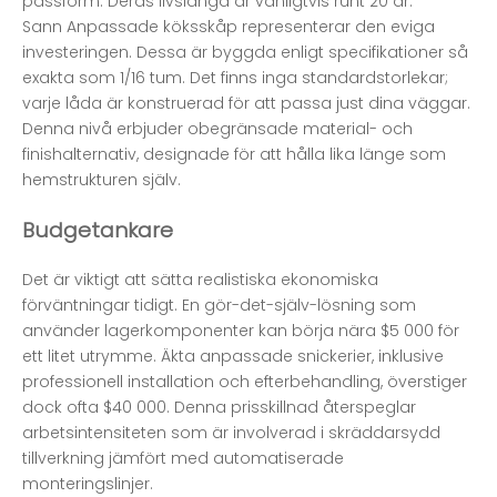
passform. Deras livslängd är vanligtvis runt 20 år.
Sann
Anpassade köksskåp
representerar den eviga
investeringen. Dessa är byggda enligt specifikationer så
exakta som 1/16 tum. Det finns inga standardstorlekar;
varje låda är konstruerad för att passa just dina väggar.
Denna nivå erbjuder obegränsade material- och
finishalternativ, designade för att hålla lika länge som
hemstrukturen själv.
Budgetankare
Det är viktigt att sätta realistiska ekonomiska
förväntningar tidigt. En gör-det-själv-lösning som
använder lagerkomponenter kan börja nära $5 000 för
ett litet utrymme. Äkta anpassade snickerier, inklusive
professionell installation och efterbehandling, överstiger
dock ofta $40 000. Denna prisskillnad återspeglar
arbetsintensiteten som är involverad i skräddarsydd
tillverkning jämfört med automatiserade
monteringslinjer.