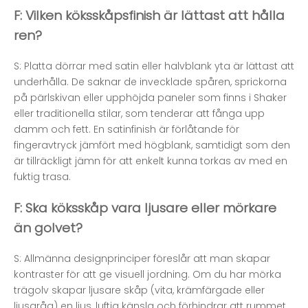
F: Vilken köksskåpsfinish är lättast att hålla
ren?
S: Platta dörrar med satin eller halvblank yta är lättast att
underhålla. De saknar de invecklade spåren, sprickorna
på pärlskivan eller upphöjda paneler som finns i Shaker
eller traditionella stilar, som tenderar att fånga upp
damm och fett. En satinfinish är förlåtande för
fingeravtryck jämfört med högblank, samtidigt som den
är tillräckligt jämn för att enkelt kunna torkas av med en
fuktig trasa.
F: Ska köksskåp vara ljusare eller mörkare
än golvet?
S: Allmänna designprinciper föreslår att man skapar
kontraster för att ge visuell jordning. Om du har mörka
trägolv skapar ljusare skåp (vita, krämfärgade eller
ljusgråa) en ljus, luftig känsla och förhindrar att rummet