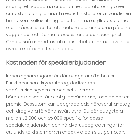
skicklighet. Väggarna är sällan helt lodräta och golven
är nästan aldrig jämna. En expert installatör använder en
teknik som kallas ritning för att trimma utfyllnadsbitarna
eller skåpets sidor för att matcha ojämnheterna på dina
väggar perfekt. Denna process tar tid och skicklighet.
Om du snålar med installationsarbete kommer även de
dyraste skåpen att se sneda ut.
Kostnaden för specialerbjudanden
Inredningsarrangörer är där budgetar ofta brister.
Funktioner som kryddutdrag, dedikerade
sopåtervinningscenter och sofistikerade
hörnmekanismer är otroligt användbara, men de har en
premie. Dessutom kan uppgraderade hårdvaruhandtag
och drag vara förvånansvärt dyra. Du bör budgetera
mellan $2 000 och $5 000 specifikt för dessa
specialerbjudanden och hårdvaruuppgraderingar för
att undvika klistermärken chock vid den slutliga notan.