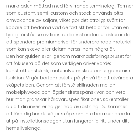
marknaden mättad med förvirrande terminologi. Termer
som custom, semi-custom och stock används ofta
omväxlande av säljare, vilket gör det otroligt svårt för
köpare att bedöma vad de faktiskt betalar för. Utan en
tydlig förståelse av konstruktionsstandarder riskerar du
att spendera premiumpriser för underordnade material
som kan skeva eller delamineras inom några år.
Den här guiden skär igenom marknadsföringsbruset för
att fokusera på det som verkligen driver värde:
konstruktionsteknik, materialvetenskap och ergonomisk
funktion. Vi går bortom estetik på ytnivå för att utvärdera
skåpets ben. Genom att förstå skillnaden mellan
möbelplywood och lågdensitetsspånskivor, och veta
hur man granskar hårdvaruspecifikationer, säkerställer
du att din investering ger hög avkastning. Du kommer
att lära dig hur du väljer skåp som inte bara ser orörda
ut på installationsdagen utan fungerar felfritt under ditt
hems livslängd.