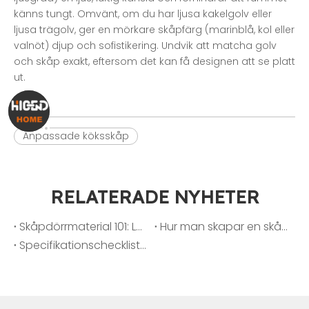
känns tungt. Omvänt, om du har ljusa kakelgolv eller
ljusa trägolv, ger en mörkare skåpfärg (marinblå, kol eller
valnöt) djup och sofistikering. Undvik att matcha golv
och skåp exakt, eftersom det kan få designen att se platt
ut.
Anpassade köksskåp
RELATERADE NYHETER
Skåpdörrmaterial 101: Lack vs. melamin vs. PET vs. PVC
Hur man skapar en skåpfärgpalett som säljer hem snabbare
Specifikationschecklista för projektskåp: från layout till slut