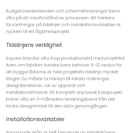
Budgetöverskridanden och schemaförseningar beror
ofta på ett missförstånd av processen. Att hantera
förväntningar på tidslinjer och installationsvariabler är
nyckeln till ett lågstressprojekt.
Tidslinjens verklighet
Köpare blandar ofta ihop produktionstid med projekttid.
Även om fabriken kanske bara behöver 6–12 veckor för
att bygga lådorna, är hela projektets tidslinje mycket
längre. Du måste ta hänsyn till initiala mätningar,
designiterationer, val av apparat och
installationsfönstret. Ett komplett anpassat köksprojekt
kräver ofta en 11-månaders landningsbana från det
första designmötet till den sista genomgången.
Installationsvariabler
Anpassade skåp är helt beroende av installatörens