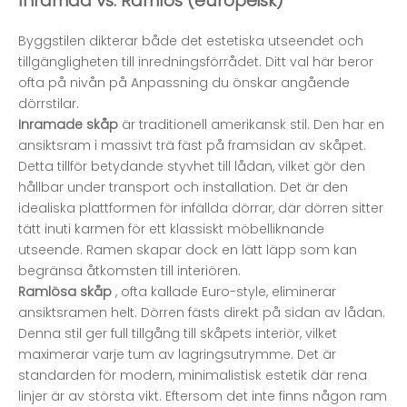
Inramad vs. Ramlös (europeisk)
Byggstilen dikterar både det estetiska utseendet och
tillgängligheten till inredningsförrådet. Ditt val här beror
ofta på nivån på
Anpassning
du önskar angående
dörrstilar.
Inramade skåp
är traditionell amerikansk stil. Den har en
ansiktsram i massivt trä fäst på framsidan av skåpet.
Detta tillför betydande styvhet till lådan, vilket gör den
hållbar under transport och installation. Det är den
idealiska plattformen för infällda dörrar, där dörren sitter
tätt inuti karmen för ett klassiskt möbelliknande
utseende. Ramen skapar dock en lätt läpp som kan
begränsa åtkomsten till interiören.
Ramlösa skåp
, ofta kallade Euro-style, eliminerar
ansiktsramen helt. Dörren fästs direkt på sidan av lådan.
Denna stil ger full tillgång till skåpets interiör, vilket
maximerar varje tum av lagringsutrymme. Det är
standarden för modern, minimalistisk estetik där rena
linjer är av största vikt. Eftersom det inte finns någon ram