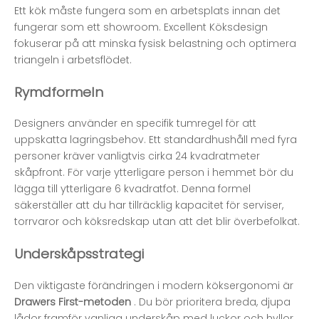
Ett kök måste fungera som en arbetsplats innan det
fungerar som ett showroom. Excellent
Köksdesign
fokuserar på att minska fysisk belastning och optimera
triangeln i arbetsflödet.
Rymdformeln
Designers använder en specifik tumregel för att
uppskatta lagringsbehov. Ett standardhushåll med fyra
personer kräver vanligtvis cirka 24 kvadratmeter
skåpfront. För varje ytterligare person i hemmet bör du
lägga till ytterligare 6 kvadratfot. Denna formel
säkerställer att du har tillräcklig kapacitet för serviser,
torrvaror och köksredskap utan att det blir överbefolkat.
Underskåpsstrategi
Den viktigaste förändringen i modern köksergonomi är
Drawers First-metoden
. Du bör prioritera breda, djupa
lådor framför vanliga underskåp med luckor och hyllor.