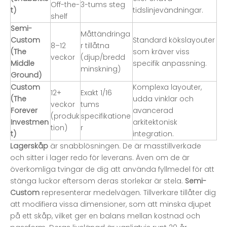
Off-the-
3-tums steg
t)
tidslinjevändningar.
shelf
Semi-
Måttändringa
Custom
Standard kökslayouter
8–12
r tillåtna
(The
som kräver viss
veckor
(djup/bredd
Middle
specifik anpassning.
minskning)
Ground)
Custom
Komplexa layouter,
12+
Exakt 1/16
(The
udda vinklar och
veckor
tums
Forever
avancerad
(produk
specifikatione
Investmen
arkitektonisk
tion)
r
t)
integration.
Lagerskåp
är snabblösningen. De är masstillverkade
och sitter i lager redo för leverans. Även om de är
överkomliga tvingar de dig att använda fyllmedel för att
stänga luckor eftersom deras storlekar är stela.
Semi-
Custom
representerar medelvägen. Tillverkare tillåter dig
att modifiera vissa dimensioner, som att minska djupet
på ett skåp, vilket ger en balans mellan kostnad och