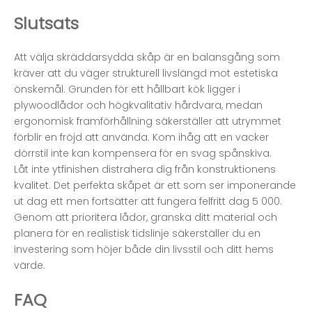
Slutsats
Att välja skräddarsydda skåp är en balansgång som
kräver att du väger strukturell livslängd mot estetiska
önskemål. Grunden för ett hållbart kök ligger i
plywoodlådor och högkvalitativ hårdvara, medan
ergonomisk framförhållning säkerställer att utrymmet
förblir en fröjd att använda. Kom ihåg att en vacker
dörrstil inte kan kompensera för en svag spånskiva.
Låt inte ytfinishen distrahera dig från konstruktionens
kvalitet. Det perfekta skåpet är ett som ser imponerande
ut dag ett men fortsätter att fungera felfritt dag 5 000.
Genom att prioritera lådor, granska ditt material och
planera för en realistisk tidslinje säkerställer du en
investering som höjer både din livsstil och ditt hems
värde.
FAQ