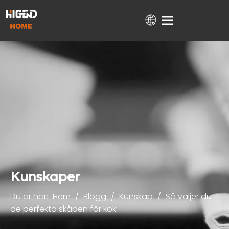
Hem
Produkter
Om oss
Teknisk support
Projekt
Blogg
Kontakta
Kunskaper
Du är här:
Hem
/
Blogg
/
Kunskap
/
Så väljer du
de perfekta skåpen för kök