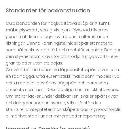
Standarder för boxkonstruktion
Guldstandarden för högkvalitativa skåp är
?-tums
möbelplywood
, vanligtvis björk. Plywood tillverkas
genom att limma lager av träfaner i alternerande
riktningar. Denna korsningsteknik skapar ett material
som håller skruvarna tätt och motstår vridning. Den ger
den styvhet som krävs för att stödja tunga kvarts- eller
granitplattor utan att böjas.
Omvänt bör du behandla lågdensitetsspånskivor som
en röd flagga. Ofta eufemistiskt märkt som möbelskiva,
detta material består av sågspån och harts som
pressats samman. Dess dödliga brist är fuktintolerans.
Om ett rör läcker under diskbänken, sväller spånskivan
och fungerar som en svamp, vilket förstör den
strukturella integriteten hos skåpets bas. Plywood förblir i
allmänhet stabil under mindre vattenexponering.