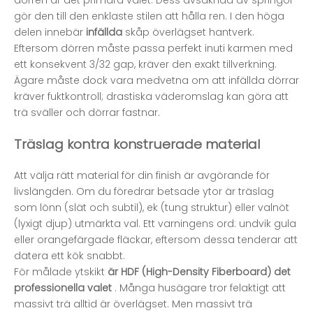
dörren är det primära valet. Dess avsaknad av springor
gör den till den enklaste stilen att hålla ren. I den höga
delen innebär
infällda
skåp överlägset hantverk.
Eftersom dörren måste passa perfekt inuti karmen med
ett konsekvent 3/32 gap, kräver den exakt tillverkning.
Ägare måste dock vara medvetna om att infällda dörrar
kräver fuktkontroll; drastiska väderomslag kan göra att
trä sväller och dörrar fastnar.
Träslag kontra konstruerade material
Att välja rätt material för din finish är avgörande för
livslängden. Om du föredrar betsade ytor är träslag
som lönn (slät och subtil), ek (tung struktur) eller valnöt
(lyxigt djup) utmärkta val. Ett varningens ord: undvik gula
eller orangefärgade fläckar, eftersom dessa tenderar att
datera ett kök snabbt.
För målade ytskikt
är HDF (High-Density Fiberboard) det
professionella valet
. Många husägare tror felaktigt att
massivt trä alltid är överlägset. Men massivt trä