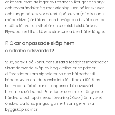
är konstruerad av lager av träfaner, vilket gör den styv
och motståndskraftig mot vridning. Den håller skruvar
och tunga bänkskivor säkert. Spånskivor (ofta kallade
möbelskivor) är tätare men benägna att svälla om de
utsätts för vatten, vilket är en stor risk i diskbänkar.
Plywood ser till att kökets strukturella ben håller längre.
F: Ökar anpassade skåp hem
andrahandsvärdet?
S: Ja, särskilt på konkurrensutsatta fastighetsmarknader.
Skräddarsydda skåp av hög kvalitet är en primär
differentiator som signalerar lyx och hållbarhet till
köpare. Även om du kanske inte får tillbaka 100 % av
kostnaden, förbättrar ett anpassat kök avsevärt
hemmets säljbarhet. Funktioner som mjukstängande
hårdvara och optimerad förvaring (lådor) är mycket
önskvärda försäljningsargument som generiska
byggskåp saknar.