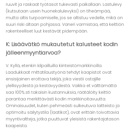
ruuvit ja raskaat työtasot tukevasti paikallaan. Lastulevy
(kutsutaan usein huonekalulevyksi) on tiheämpää,
mutta altis turpoamiselle, jos se altistuu vedelle, mikä on
suuri riski altaan pohjassa. Vaneri varmistaa, että keittiön
rakenteelliset luut kestävät pidempään.
K: Lisäävätkö mukautetut kalusteet kodin
jälleenmyyntiarvoa?
V: Kyllä, etenkin kilpailluilla kiinteistömarkkinoilla.
Laadukkaat mittatilaustyönä tehdyt kaapistot ovat
ensisijainen erottava tekijä, joka viestii ostajille
ylellisyydestä ja kestävyydestä. Vaikka et välttämättä
saa 100%:sti takaisin kustannuksia, räätälöity keittiö
parantaa merkittävästi kodin markkinoitavuutta.
Ominaisuudet, kuten pehmeästi sulkeutuva laitteisto ja
optimoitu säilytystila (laatikot), ovat erittäin toivottavia
myyntivaltteja, jotka puuttuvat yleisistä rakentajatason
kaapeista.