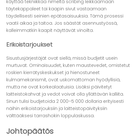
käyttää tekniikkaa nimeltä scribing leikkaamaan
täytekappaleet tai kaapin sivut vastaamaan
täydellisesti seinien epätasaisuuksia. Tämä prosessi
vaatii aikaa ja taitoa. Jos säästät asennustyössä,
kalleimmatkin kaapit näyttävät vinoilta.
Erikoistarjoukset
Sisustusjärjestäjät ovat siellä, missä budjetit usein
murtuvat. Ominaisuudet, kuten maustevedet, omistetut
roskien kierrätyskeskukset ja hienostuneet
kulmamekanismit, ovat uskomattoman hyödyllisiä,
mutta ne ovat korkealaatuisia. Lisäksi päivitetyt
laitteistokahvat ja vedot voivat olla yllättävän kalliita.
Sinun tulisi budjetoida 2 000–5 000 dollaria erityisesti
näihin erikoistarjouksiin ja laitteistopäivityksiin
välttääksesi tarrashokin loppulaskussa.
Johtopäätös