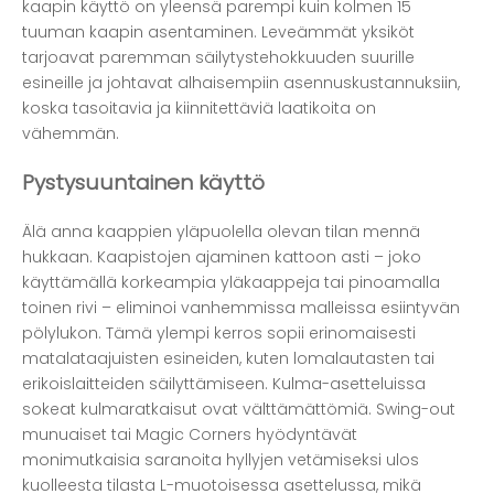
kaapin käyttö on yleensä parempi kuin kolmen 15
tuuman kaapin asentaminen. Leveämmät yksiköt
tarjoavat paremman säilytystehokkuuden suurille
esineille ja johtavat alhaisempiin asennuskustannuksiin,
koska tasoitavia ja kiinnitettäviä laatikoita on
vähemmän.
Pystysuuntainen käyttö
Älä anna kaappien yläpuolella olevan tilan mennä
hukkaan. Kaapistojen ajaminen kattoon asti – joko
käyttämällä korkeampia yläkaappeja tai pinoamalla
toinen rivi – eliminoi vanhemmissa malleissa esiintyvän
pölylukon. Tämä ylempi kerros sopii erinomaisesti
matalataajuisten esineiden, kuten lomalautasten tai
erikoislaitteiden säilyttämiseen. Kulma-asetteluissa
sokeat kulmaratkaisut ovat välttämättömiä. Swing-out
munuaiset tai Magic Corners hyödyntävät
monimutkaisia ​​saranoita hyllyjen vetämiseksi ulos
kuolleesta tilasta L-muotoisessa asettelussa, mikä