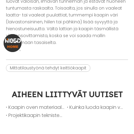
luovat valoisan, ilmavan tunnelman ja estävät huoneen
tuntumasta raskaalta. Toisaalta, jos sinulla on vaaleat
laatta- tai vaaleat puulattiat, tummempi kaapin väri
(laivastonsininen, hiilen tai pähkinä) lisää syvyyttä ja
hienostuneisuutta. Vältä lattian ja kaapin täsmällistä
yhteensovittamista, koska se voi saada mallin
näyttämään tasaiselta.
Mittatilaustyönä tehdyt keittiökaapit
AIHEEN LIITTYVÄT UUTISET
Kaapin oven materiaalit 101: Lakka vs. melamiini vs. PET vs. PVC
Kuinka luoda kaapin väripaletti, joka myy koteja nopeammin
Projektikaapin teknisten tietojen tarkistuslista: Layoutista viimeistelyyn