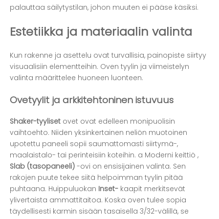
palauttaa säilytystilan, johon muuten ei pääse käsiksi.
Estetiikka ja materiaalin valinta
Kun rakenne ja asettelu ovat turvallisia, painopiste siirtyy
visuaalisiin elementteihin. Oven tyylin ja viimeistelyn
valinta määrittelee huoneen luonteen.
Ovetyylit ja arkkitehtoninen istuvuus
Shaker-tyyliset
ovet ovat edelleen monipuolisin
vaihtoehto. Niiden yksinkertainen neliön muotoinen
upotettu paneeli sopii saumattomasti siirtymä-,
maalaistalo- tai perinteisiin koteihin. a
Moderni keittiö
,
Slab (tasopaneeli)
-ovi on ensisijainen valinta. Sen
rakojen puute tekee siitä helpoimman tyylin pitää
puhtaana. Huippuluokan
Inset-
kaapit merkitsevät
ylivertaista ammattitaitoa. Koska oven tulee sopia
täydellisesti karmin sisään tasaisella 3/32-välillä, se