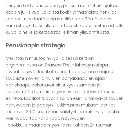
hengen kotitalous vaatii tyypillisesti noin 24 neliöjalkaa
kaapin julkisivua. Jokaista kodin ylimääräistä henkilöä
kohden tulee lisätä vielä 6 neliöjalkaa. Tämä kaava
varmistaa, että sinulla on riittävästi kapasiteettia astioille,
kuiva-aineille ja keittoastioille ilman ylikuormitusta.
Peruskaapin strategia
Merkittävin muutos nykyaikaisessa keittiön
ergonomiassa on
Drawers First - lähestymistapa
.
Leveät ja syvät laatikot kannattaa asettaa etusijalle
tavallisten ovien ja hyllyjen pohjakaappien sijaan.
Vakiokaapit pakottavat sinut kyykistämään ja
kiertelemään tummien syvennysten läpi löytääksesi
esineitä. Laatikot tuovat sisällön esiin ja tarjoavat täyden
näkyvyyden ja pääsyn. Tutkimusten mukaan laatikot
tarjoavat 30 % enemmän säilytystilaa kuin hyllyt, koska
voit hyödyntää koko kaapin syvyyden.
Tehokkuus määrää myös koon. Kahden 24 tuuman