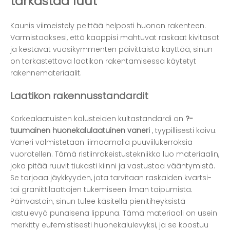
tarkastaa luut
Kaunis viimeistely peittää helposti huonon rakenteen.
Varmistaaksesi, että kaappisi mahtuvat raskaat kivitasot
ja kestävät vuosikymmenten päivittäistä käyttöä, sinun
on tarkastettava laatikon rakentamisessa käytetyt
rakennemateriaalit.
Laatikon rakennusstandardit
Korkealaatuisten kalusteiden kultastandardi on
?-
tuumainen huonekalulaatuinen vaneri
, tyypillisesti koivu.
Vaneri valmistetaan liimaamalla puuviilukerroksia
vuorotellen. Tämä ristiinrakeistustekniikka luo materiaalin,
joka pitää ruuvit tiukasti kiinni ja vastustaa vääntymistä.
Se tarjoaa jäykkyyden, jota tarvitaan raskaiden kvartsi-
tai graniittilaattojen tukemiseen ilman taipumista.
Päinvastoin, sinun tulee käsitellä pienitiheyksistä
lastulevyä punaisena lippuna. Tämä materiaali on usein
merkitty eufemistisesti huonekalulevyksi, ja se koostuu