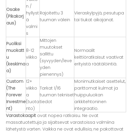
n /
Osake
hyllyst
Rajoitettu 3
Vieraskylpyjä, pesutupa
(Pikakorj
ä
tuuman välein
tai tiukat aikajanat.
aus)
valmi
s
Mittojen
Puoliksi
muutokset
muokatt
8-12
Normaalit
sallittu
u
viikko
keittiöratkaisut vaativat
(syvyyden/leve
(keskima
a
erityistä räätälöintiä.
yden
a)
pienennys)
Custom
12+
Monimutkaiset asettelut,
(The
viikko
Tarkat 1/16
parittomat kulmat ja
Forever
a
tuuman tekniset
huippuluokan
Investme
(tuota
tiedot
arkkitehtoninen
nt)
nto)
integraatio.
Varastokaapit
ovat nopea ratkaisu. Ne ovat
massatuotettuja ja sijaitsevat varastoissa valmiina
lähetystä varten. Vaikka ne ovat edullisia, ne pakottavat