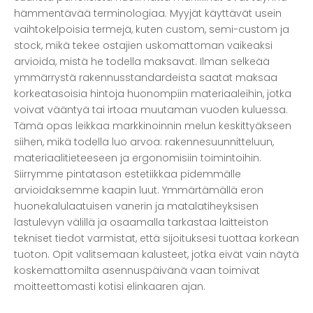
hämmentävää terminologiaa. Myyjät käyttävät usein
vaihtokelpoisia termejä, kuten custom, semi-custom ja
stock, mikä tekee ostajien uskomattoman vaikeaksi
arvioida, mistä he todella maksavat. Ilman selkeää
ymmärrystä rakennusstandardeista saatat maksaa
korkeatasoisia hintoja huonompiin materiaaleihin, jotka
voivat vääntyä tai irtoaa muutaman vuoden kuluessa.
Tämä opas leikkaa markkinoinnin melun keskittyäkseen
siihen, mikä todella luo arvoa: rakennesuunnitteluun,
materiaalitieteeseen ja ergonomisiin toimintoihin.
Siirrymme pintatason estetiikkaa pidemmälle
arvioidaksemme kaapin luut. Ymmärtämällä eron
huonekalulaatuisen vanerin ja matalatiheyksisen
lastulevyn välillä ja osaamalla tarkastaa laitteiston
tekniset tiedot varmistat, että sijoituksesi tuottaa korkean
tuoton. Opit valitsemaan kalusteet, jotka eivät vain näytä
koskemattomilta asennuspäivänä vaan toimivat
moitteettomasti kotisi elinkaaren ajan.