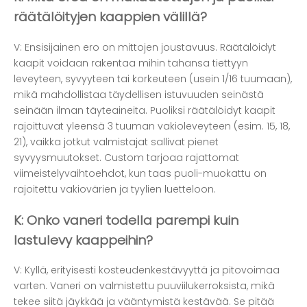
räätälöityjen kaappien välillä?
V: Ensisijainen ero on mittojen joustavuus. Räätälöidyt
kaapit voidaan rakentaa mihin tahansa tiettyyn
leveyteen, syvyyteen tai korkeuteen (usein 1/16 tuumaan),
mikä mahdollistaa täydellisen istuvuuden seinästä
seinään ilman täyteaineita. Puoliksi räätälöidyt kaapit
rajoittuvat yleensä 3 tuuman vakioleveyteen (esim. 15, 18,
21), vaikka jotkut valmistajat sallivat pienet
syvyysmuutokset. Custom tarjoaa rajattomat
viimeistelyvaihtoehdot, kun taas puoli-muokattu on
rajoitettu vakiovärien ja tyylien luetteloon.
K: Onko vaneri todella parempi kuin
lastulevy kaappeihin?
V: Kyllä, erityisesti kosteudenkestävyyttä ja pitovoimaa
varten. Vaneri on valmistettu puuviilukerroksista, mikä
tekee siitä jäykkää ja vääntymistä kestävää. Se pitää