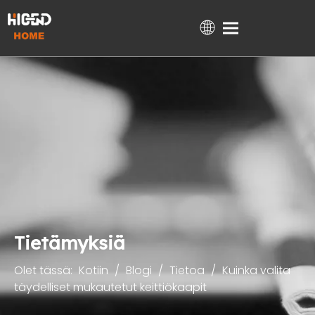
Kotiin
Tuotteet
Tietoja meistä
Tekninen tuki
Projektit
Blogi
Ota yhteyttä
Tietämyksiä
Olet tässä:
Kotiin
/
Blogi
/
Tietoa
/
Kuinka valita
täydelliset mukautetut keittiökaapit