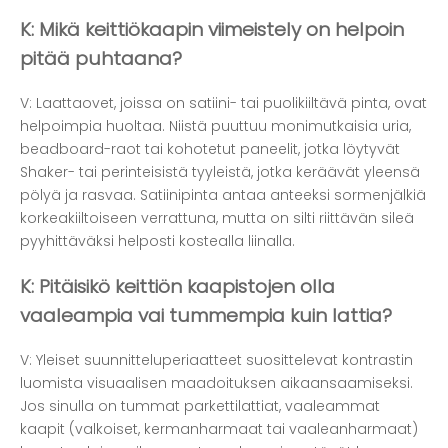
K: Mikä keittiökaapin viimeistely on helpoin
pitää puhtaana?
V: Laattaovet, joissa on satiini- tai puolikiiltävä pinta, ovat
helpoimpia huoltaa. Niistä puuttuu monimutkaisia ​​uria,
beadboard-raot tai kohotetut paneelit, jotka löytyvät
Shaker- tai perinteisistä tyyleistä, jotka keräävät yleensä
pölyä ja rasvaa. Satiinipinta antaa anteeksi sormenjälkiä
korkeakiiltoiseen verrattuna, mutta on silti riittävän sileä
pyyhittäväksi helposti kostealla liinalla.
K: Pitäisikö keittiön kaapistojen olla
vaaleampia vai tummempia kuin lattia?
V: Yleiset suunnitteluperiaatteet suosittelevat kontrastin
luomista visuaalisen maadoituksen aikaansaamiseksi.
Jos sinulla on tummat parkettilattiat, vaaleammat
kaapit (valkoiset, kermanharmaat tai vaaleanharmaat)