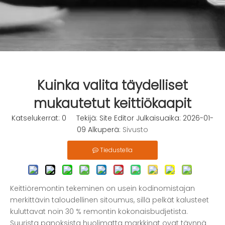
Kuinka valita täydelliset
mukautetut keittiökaapit
Katselukerrat:
0
Tekijä: Site Editor Julkaisuaika: 2026-01-
09 Alkuperä:
Sivusto
Tiedustella
Keittiöremontin tekeminen on usein kodinomistajan
merkittävin taloudellinen sitoumus, sillä pelkät kalusteet
kuluttavat noin 30 % remontin kokonaisbudjetista.
Suurista panoksista huolimatta markkinat ovat täynnä