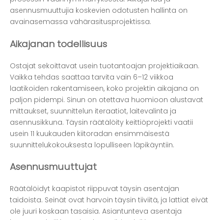
asennusmuuttujia koskevien odotusten hallinta on
avainasemassa vähärasitusprojektissa.
Aikajanan todellisuus
Ostajat sekoittavat usein tuotantoajan projektiaikaan.
Vaikka tehdas saattaa tarvita vain 6–12 viikkoa
laatikoiden rakentamiseen, koko projektin aikajana on
paljon pidempi. Sinun on otettava huomioon alustavat
mittaukset, suunnittelun iteraatiot, laitevalinta ja
asennusikkuna. Täysin räätälöity keittiöprojekti vaatii
usein 11 kuukauden kiitoradan ensimmäisestä
suunnittelukokouksesta lopulliseen läpikäyntiin.
Asennusmuuttujat
Räätälöidyt kaapistot riippuvat täysin asentajan
taidoista. Seinät ovat harvoin täysin tiiviitä, ja lattiat eivät
ole juuri koskaan tasaisia. Asiantunteva asentaja