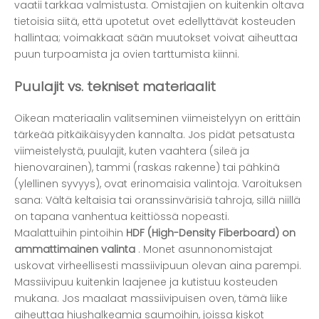
vaatii tarkkaa valmistusta. Omistajien on kuitenkin oltava
tietoisia siitä, että upotetut ovet edellyttävät kosteuden
hallintaa; voimakkaat sään muutokset voivat aiheuttaa
puun turpoamista ja ovien tarttumista kiinni.
Puulajit vs. tekniset materiaalit
Oikean materiaalin valitseminen viimeistelyyn on erittäin
tärkeää pitkäikäisyyden kannalta. Jos pidät petsatusta
viimeistelystä, puulajit, kuten vaahtera (sileä ja
hienovarainen), tammi (raskas rakenne) tai pähkinä
(ylellinen syvyys), ovat erinomaisia ​​valintoja. Varoituksen
sana: Vältä keltaisia ​​tai oranssinvärisiä tahroja, sillä niillä
on tapana vanhentua keittiössä nopeasti.
Maalattuihin pintoihin
HDF (High-Density Fiberboard) on
ammattimainen valinta
. Monet asunnonomistajat
uskovat virheellisesti massiivipuun olevan aina parempi.
Massiivipuu kuitenkin laajenee ja kutistuu kosteuden
mukana. Jos maalaat massiivipuisen oven, tämä liike
aiheuttaa hiushalkeamia saumoihin, joissa kiskot