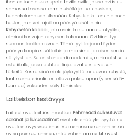
ihanteellinen alusta upotettaville oville, joissa ovi istuu
samassa tasossa karmin sisällä ja luo klassisen,
huonekalumaisen ulkonäön. Kehys luo kuitenkin pienen
huulen, joka voi rajoittaa pääsyä sisätiloihin.
Kehyksetön kaappi
, jota usein kutsutaan eurotyyliksi,
eliminoi kasvojen kehyksen kokonaan. Ovi kiinnittyy
suoraan laatikon sivuun. Tämä tyyli tarjoaa täyden
pääsyn kaapin sisätiloihin ja maksimoi jokaisen sentin
säilytystilan. Se on standardi modernille, minimalistiselle
estetiikalle, jossa puhtaat linjat ovat ensiarvoisen
tärkeitä. Koska siinä ei ole jäykkyyttä tarjoavaa kehystä,
laatikkomateriaalin on oltava paksumpaa (yleensä 5-
tuumaa) vakauden säilyttämiseksi.
Laitteiston kestävyys
Laitteet ovat keittiösi moottori.
Pehmeästi sulkeutuvat
saranat ja liukusäätimet
eivät ole enää ylellisyyttä; ne
ovat kestävyysvaatimus. Vaimennusmekanismi estää
ovien paiskautumisen, mikä vähentää merkittävästi