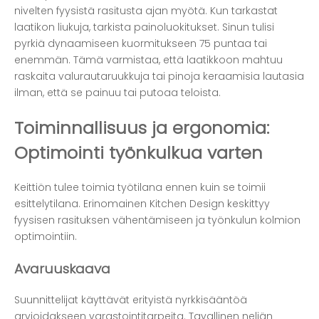
nivelten fyysistä rasitusta ajan myötä. Kun tarkastat
laatikon liukuja, tarkista painoluokitukset. Sinun tulisi
pyrkiä dynaamiseen kuormitukseen 75 puntaa tai
enemmän. Tämä varmistaa, että laatikkoon mahtuu
raskaita valurautaruukkuja tai pinoja keraamisia lautasia
ilman, että se painuu tai putoaa teloista.
Toiminnallisuus ja ergonomia:
Optimointi työnkulkua varten
Keittiön tulee toimia työtilana ennen kuin se toimii
esittelytilana. Erinomainen
Kitchen Design
keskittyy
fyysisen rasituksen vähentämiseen ja työnkulun kolmion
optimointiin.
Avaruuskaava
Suunnittelijat käyttävät erityistä nyrkkisääntöä
arvioidakseen varastointitarpeita. Tavallinen neljän