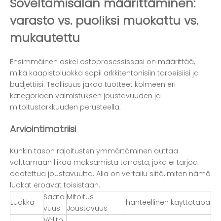
Soveltamisalan määrittäminen:
varasto vs. puoliksi muokattu vs.
mukautettu
Ensimmäinen askel ostoprosessissasi on määrittää,
mikä kaapistoluokka sopii arkkitehtonisiin tarpeisiisi ja
budjettiisi. Teollisuus jakaa tuotteet kolmeen eri
kategoriaan valmistuksen joustavuuden ja
mitoitustarkkuuden perusteella.
Arviointimatriisi
Kunkin tason rajoitusten ymmärtäminen auttaa
välttämään liikaa maksamista tarrasta, joka ei tarjoa
odotettua joustavuutta. Alla on vertailu siitä, miten nämä
luokat eroavat toisistaan.
Saata
Mitoitus
Luokka
Ihanteellinen käyttötapa
vuus
Joustavuus
Välitö