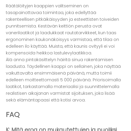
Räätälöityjen kaappien valitseminen on
tasapainottavaa toimintaa, joka edellyttää
rakenteellisen pitkäikäisyyden ja esteettisten toiveiden
punnitsemista. Kestävän keittiön perusta ovat
vanerilaatikot ja laadukkaat rautatarvikkeet, kun taas
ergonominen kaukonäköisyys varmistaa, että tilaa on
edelleen ilo käyttää. Muista, että kaunis ovityyli ei voi
kompensoida heikkoa lastulevylaatikkoa.
Älä anna pintakäsittelyn häiritä sinua rakentamisen
laadusta. Täydellinen kaappi on sellainen, joka näyttää
vaikuttavalta ensimmäisenä päivänä, mutta toimii
edelleen moitteettomasti 5 000 päivänä. Priorisoimalla
laatikot, tarkastamalla materiaalisi ja suunnittelemalla
realistisen aikajanan varmistat sijoituksen, joka lisää
sekä elämäntapaasi että kotisi arvoa.
FAQ
K: Mitä eroa on mukautettujen ja puoliksi