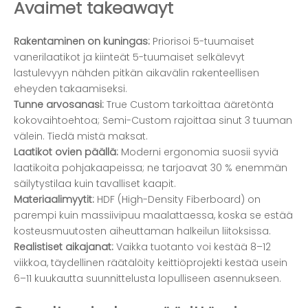
Avaimet takeawayt
Rakentaminen on kuningas:
Priorisoi 5-tuumaiset
vanerilaatikot ja kiinteät 5-tuumaiset selkälevyt
lastulevyyn nähden pitkän aikavälin rakenteellisen
eheyden takaamiseksi.
Tunne arvosanasi:
True Custom tarkoittaa ääretöntä
kokovaihtoehtoa; Semi-Custom rajoittaa sinut 3 tuuman
välein. Tiedä mistä maksat.
Laatikot ovien päällä:
Moderni ergonomia suosii syviä
laatikoita pohjakaapeissa; ne tarjoavat 30 % enemmän
säilytystilaa kuin tavalliset kaapit.
Materiaalimyytit:
HDF (High-Density Fiberboard) on
parempi kuin massiivipuu maalattaessa, koska se estää
kosteusmuutosten aiheuttaman halkeilun liitoksissa.
Realistiset aikajanat:
Vaikka tuotanto voi kestää 8–12
viikkoa, täydellinen räätälöity keittiöprojekti kestää usein
6–11 kuukautta suunnittelusta lopulliseen asennukseen.