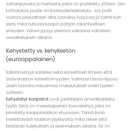
sahanpurusta ja hartsista, jotka on puristettu yhteen. Sen
kohtalokas puute on kosteudensietokyky. Jos putki
vuotaa pesualtaan alta, lastulevy turpoaa ja toimii kuin
sieni, mikä tuhoaa kaapin pohjan rakenteellisen
eheyden. Vaneri pysyy yleensä vakaana vähäisen
vesialtistuksen aikana.
Kehystetty vs. kehyksetön
(eurooppalainen)
Rakennustyyli sanelee sekä esteettisen ilmeen että
sisävaraston esteettömyyden. Valintasi tässä riippuu
usein tasosta
Haluamasi mukautukset
ovien tyylien
suhteen.
Kehystetyt kaapistot
ovat perinteistä amerikkalaista
tyyliä. Siinä on massiivipuinen kasvokehys, joka on
kiinnitetty kaappilaatikon etuosaan. Tämä lisää
merkittävästi laatikon jäykkyyttä, mikä tekee siitä
kestävän kuljetuksen ja asennuksen aikana. Se on