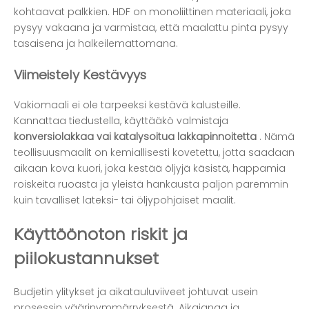
kohtaavat palkkien. HDF on monoliittinen materiaali, joka
pysyy vakaana ja varmistaa, että maalattu pinta pysyy
tasaisena ja halkeilemattomana.
Viimeistely Kestävyys
Vakiomaali ei ole tarpeeksi kestävä kalusteille.
Kannattaa tiedustella, käyttääkö valmistaja
konversiolakkaa vai katalysoitua lakkapinnoitetta
. Nämä
teollisuusmaalit on kemiallisesti kovetettu, jotta saadaan
aikaan kova kuori, joka kestää öljyjä käsistä, happamia
roiskeita ruoasta ja yleistä hankausta paljon paremmin
kuin tavalliset lateksi- tai öljypohjaiset maalit.
Käyttöönoton riskit ja
piilokustannukset
Budjetin ylitykset ja aikatauluviiveet johtuvat usein
prosessin väärinymmärryksestä. Aikajanaa ja