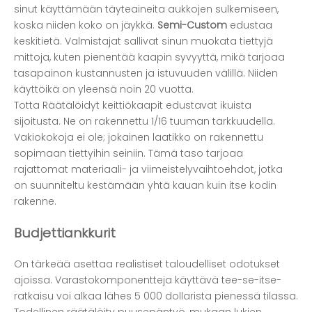
sinut käyttämään täyteaineita aukkojen sulkemiseen,
koska niiden koko on jäykkä.
Semi-Custom
edustaa
keskitietä. Valmistajat sallivat sinun muokata tiettyjä
mittoja, kuten pienentää kaapin syvyyttä, mikä tarjoaa
tasapainon kustannusten ja istuvuuden välillä. Niiden
käyttöikä on yleensä noin 20 vuotta.
Totta
Räätälöidyt keittiökaapit
edustavat ikuista
sijoitusta. Ne on rakennettu 1/16 tuuman tarkkuudella.
Vakiokokoja ei ole; jokainen laatikko on rakennettu
sopimaan tiettyihin seiniin. Tämä taso tarjoaa
rajattomat materiaali- ja viimeistelyvaihtoehdot, jotka
on suunniteltu kestämään yhtä kauan kuin itse kodin
rakenne.
Budjettiankkurit
On tärkeää asettaa realistiset taloudelliset odotukset
ajoissa. Varastokomponentteja käyttävä tee-se-itse-
ratkaisu voi alkaa lähes 5 000 dollarista pienessä tilassa.
Todellinen räätälöity puusepäntyö, mukaan lukien