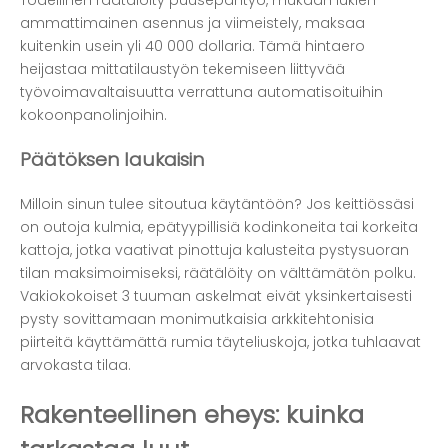
ammattimainen asennus ja viimeistely, maksaa
kuitenkin usein yli 40 000 dollaria. Tämä hintaero
heijastaa mittatilaustyön tekemiseen liittyvää
työvoimavaltaisuutta verrattuna automatisoituihin
kokoonpanolinjoihin.
Päätöksen laukaisin
Milloin sinun tulee sitoutua käytäntöön? Jos keittiössäsi
on outoja kulmia, epätyypillisiä kodinkoneita tai korkeita
kattoja, jotka vaativat pinottuja kalusteita pystysuoran
tilan maksimoimiseksi, räätälöity on välttämätön polku.
Vakiokokoiset 3 tuuman askelmat eivät yksinkertaisesti
pysty sovittamaan monimutkaisia ​​arkkitehtonisia
piirteitä käyttämättä rumia täyteliuskoja, jotka tuhlaavat
arvokasta tilaa.
Rakenteellinen eheys: kuinka