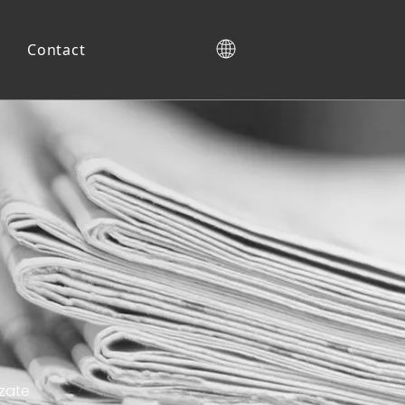
Contact
Dulap de încălțăminte
izate