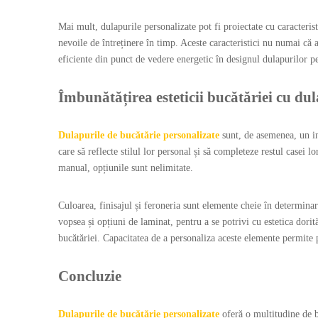
Mai mult, dulapurile personalizate pot fi proiectate cu caracteris
nevoile de întreținere în timp. Aceste caracteristici nu numai că a
eficiente din punct de vedere energetic în designul dulapurilor per
Îmbunătățirea esteticii bucătăriei cu du
Dulapurile de bucătărie personalizate
sunt, de asemenea, un in
care să reflecte stilul lor personal și să completeze restul casei
manual, opțiunile sunt nelimitate.
Culoarea, finisajul și feroneria sunt elemente cheie în determinar
vopsea și opțiuni de laminat, pentru a se potrivi cu estetica dorit
bucătăriei. Capacitatea de a personaliza aceste elemente permite p
Concluzie
Dulapurile de bucătărie personalizate
oferă o multitudine de b