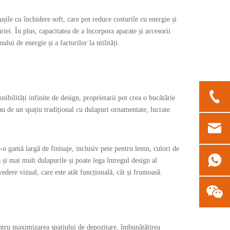
șile cu închidere soft, care pot reduce costurile cu energie și
riei. În plus, capacitatea de a încorpora aparate și accesorii
ui de energie și a facturilor la utilități.
ibilități infinite de design, proprietarii pot crea o bucătărie
sau de un spațiu tradițional cu dulapuri ornamentate, lucrate
r-o gamă largă de finisaje, inclusiv pete pentru lemn, culori de
a și mai mult dulapurile și poate lega întregul design al
edere vizual, care este atât funcțională, cât și frumoasă.
pentru maximizarea spațiului de depozitare, îmbunătățirea