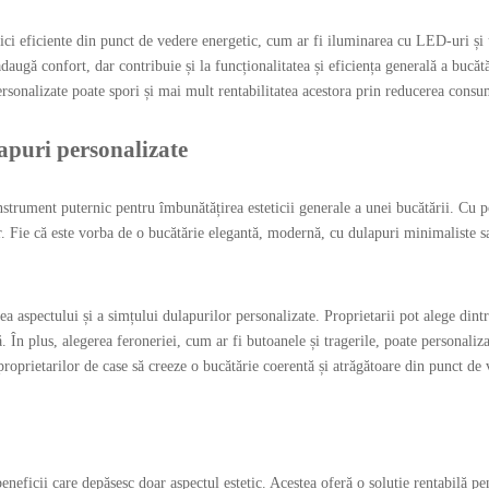
tici eficiente din punct de vedere energetic, cum ar fi iluminarea cu LED-uri și u
daugă confort, dar contribuie și la funcționalitatea și eficiența generală a bucătă
sonalizate poate spori și mai mult rentabilitatea acestora prin reducerea consumul
lapuri personalizate
strument puternic pentru îmbunătățirea esteticii generale a unei bucătării. Cu pos
 lor. Fie că este vorba de o bucătărie elegantă, modernă, cu dulapuri minimaliste 
ea aspectului și a simțului dulapurilor personalizate. Proprietarii pot alege dint
ă. În plus, alegerea feroneriei, cum ar fi butoanele și tragerile, poate personaliz
roprietarilor de case să creeze o bucătărie coerentă și atrăgătoare din punct de v
eneficii care depășesc doar aspectul estetic. Acestea oferă o soluție rentabilă 