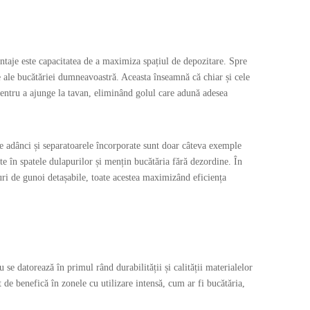
antaje este capacitatea de a maximiza spațiul de depozitare. Spre
e ale bucătăriei dumneavoastră. Aceasta înseamnă că chiar și cele
 pentru a ajunge la tavan, eliminând golul care adună adesea
ele adânci și separatoarele încorporate sunt doar câteva exemple
ate în spatele dulapurilor și mențin bucătăria fără dezordine. În
șuri de gunoi detașabile, toate acestea maximizând eficiența
 se datorează în primul rând durabilității și calității materialelor
t de benefică în zonele cu utilizare intensă, cum ar fi bucătăria,