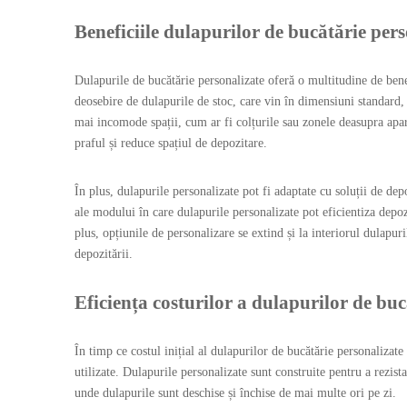
Beneficiile dulapurilor de bucătărie pers
Dulapurile de bucătărie personalizate oferă o multitudine de bene
deosebire de dulapurile de stoc, care vin în dimensiuni standard,
mai incomode spații, cum ar fi colțurile sau zonele deasupra apara
praful și reduce spațiul de depozitare.
În plus, dulapurile personalizate pot fi adaptate cu soluții de de
ale modului în care dulapurile personalizate pot eficientiza depozi
plus, opțiunile de personalizare se extind și la interiorul dulapu
depozitării.
Eficiența costurilor a dulapurilor de buc
În timp ce costul inițial al dulapurilor de bucătărie personalizate
utilizate. Dulapurile personalizate sunt construite pentru a rezist
unde dulapurile sunt deschise și închise de mai multe ori pe zi.