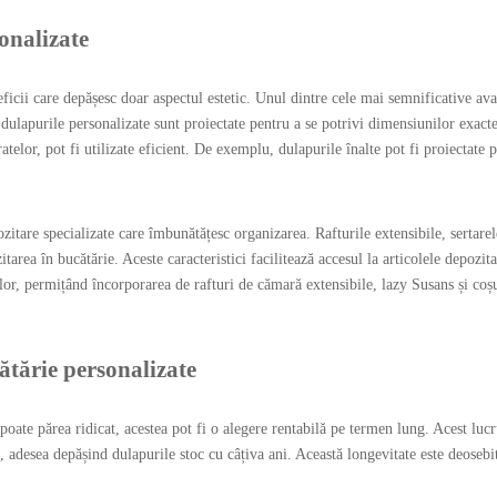
onalizate
ficii care depășesc doar aspectul estetic. Unul dintre cele mai semnificative av
 dulapurile personalizate sunt proiectate pentru a se potrivi dimensiunilor exact
telor, pot fi utilizate eficient. De exemplu, dulapurile înalte pot fi proiectate
pozitare specializate care îmbunătățesc organizarea. Rafturile extensibile, sertar
tarea în bucătărie. Aceste caracteristici facilitează accesul la articolele depozit
rilor, permițând încorporarea de rafturi de cămară extensibile, lazy Susans și co
ătărie personalizate
 poate părea ridicat, acestea pot fi o alegere rentabilă pe termen lung. Acest lucru
a, adesea depășind dulapurile stoc cu câțiva ani. Această longevitate este deosebi