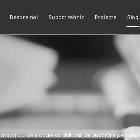
Despre noi
Suport tehnic
Proiecte
Blog
Vanitate de baie
a spațiului de stocare cu dulapuri de bucătărie personal