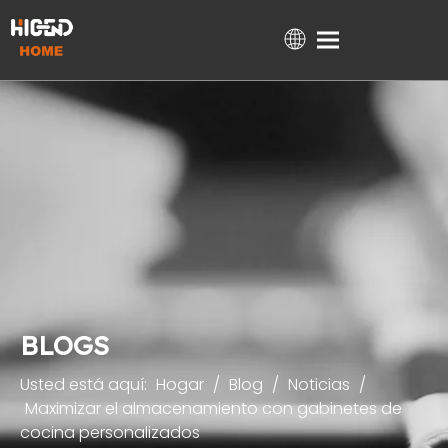
Hogar
Productos
Sobre nosotros
Apoyo técnico
Proyectos
Blog
Contacto
BLOGS
Usted está aquí:
Hogar
/
Blog
/
Noticias
/
Maximizar el almacenamiento con gabinetes de
cocina personalizados