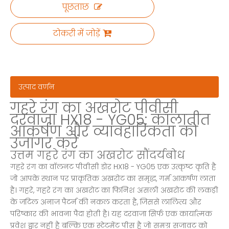
पूछताछ
टोकरी में जोड़ें
उत्पाद वर्णन
गहरे रंग का अखरोट पीवीसी
दरवाजा HX18 - YG05: कालातीत
आकर्षण और व्यावहारिकता को
उजागर करें
उत्तम गहरे रंग का अखरोट सौंदर्यबोध
गहरे रंग का वॉलनट पीवीसी डोर HX18 - YG05 एक उत्कृष्ट कृति है
जो आपके स्थान पर प्राकृतिक अखरोट का समृद्ध, गर्म आकर्षण लाता
है। गहरे, गहरे रंग का अखरोट का फिनिश असली अखरोट की लकड़ी
के जटिल अनाज पैटर्न की नकल करता है, जिससे लालित्य और
परिष्कार की भावना पैदा होती है। यह दरवाजा सिर्फ एक कार्यात्मक
प्रवेश द्वार नहीं है बल्कि एक स्टेटमेंट पीस है जो समग्र सजावट को