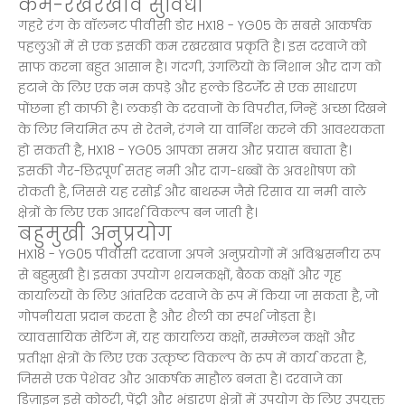
कम-रखरखाव सुविधा
गहरे रंग के वॉलनट पीवीसी डोर HX18 - YG05 के सबसे आकर्षक
पहलुओं में से एक इसकी कम रखरखाव प्रकृति है। इस दरवाजे को
साफ करना बहुत आसान है। गंदगी, उंगलियों के निशान और दाग को
हटाने के लिए एक नम कपड़े और हल्के डिटर्जेंट से एक साधारण
पोंछना ही काफी है। लकड़ी के दरवाजों के विपरीत, जिन्हें अच्छा दिखने
के लिए नियमित रूप से रेतने, रंगने या वार्निश करने की आवश्यकता
हो सकती है, HX18 - YG05 आपका समय और प्रयास बचाता है।
इसकी गैर-छिद्रपूर्ण सतह नमी और दाग-धब्बों के अवशोषण को
रोकती है, जिससे यह रसोई और बाथरूम जैसे रिसाव या नमी वाले
क्षेत्रों के लिए एक आदर्श विकल्प बन जाती है।
बहुमुखी अनुप्रयोग
HX18 - YG05 पीवीसी दरवाजा अपने अनुप्रयोगों में अविश्वसनीय रूप
से बहुमुखी है। इसका उपयोग शयनकक्षों, बैठक कक्षों और गृह
कार्यालयों के लिए आंतरिक दरवाजे के रूप में किया जा सकता है, जो
गोपनीयता प्रदान करता है और शैली का स्पर्श जोड़ता है।
व्यावसायिक सेटिंग में, यह कार्यालय कक्षों, सम्मेलन कक्षों और
प्रतीक्षा क्षेत्रों के लिए एक उत्कृष्ट विकल्प के रूप में कार्य करता है,
जिससे एक पेशेवर और आकर्षक माहौल बनता है। दरवाजे का
डिज़ाइन इसे कोठरी, पेंट्री और भंडारण क्षेत्रों में उपयोग के लिए उपयुक्त