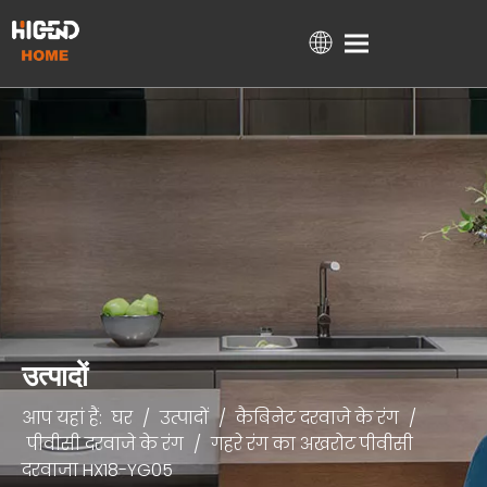
घर
उत्पादों
हमारे बारे में
तकनीकी समर्थन
परियोजनाओं
ब्लॉग
संपर्क
उत्पादों
आप यहां हैं:
घर
/
उत्पादों
/
कैबिनेट दरवाजे के रंग
/
पीवीसी दरवाजे के रंग
/
गहरे रंग का अखरोट पीवीसी
दरवाजा HX18-YG05