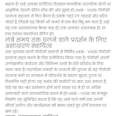
बढ़ाता है। चाहे आपका इंटीरियर डिज़ाइन क्लासिक, पारंपरिक शैली या
आधुनिक, देहाती-प्रेरित थीम की ओर झुका हो, HX18 - YG05 पीवीसी
दरवाजा सहजता से फिट बैठता है। इसके गहरे रंग गहराई और चरित्र
जोड़ते हैं, जिससे यह किसी भी कमरे में एक केंद्र बिंदु बन जाता है, चाहे
वह एक आरामदायक बैठक कक्ष हो, एक शानदार शयनकक्ष हो, या
एक पेशेवर कार्यालय सेटिंग हो।
लंबे समय तक चलने वाले प्रदर्शन के लिए
असाधारण स्थायित्व
उच्च गुणवत्ता वाली पीवीसी सामग्री से निर्मित, HX18 - YG05 पीवीसी
दरवाजा सहन करने के लिए इंजीनियर किया गया है। पीवीसी अपनी
उल्लेखनीय कठोरता और विभिन्न तत्वों के प्रति प्रतिरोध के लिए
जाना जाता है। पारंपरिक लकड़ी के दरवाजों की तुलना में, यह पीवीसी
दरवाजा नमी या तापमान में परिवर्तन के कारण मुड़ता, टूटता या
विभाजित नहीं होगा। यह समय की कसौटी पर खरा उतर सकता है,
चाहे वह बार-बार इस्तेमाल होने वाले व्यस्त घर में हो या अधिक
आवाजाही वाले व्यावसायिक स्थान में हो। HX18 - YG05 का मजबूत
निर्माण यह सुनिश्चित करता है कि यह आने वाले वर्षों तक अपनी
सौंदर्य अपील और कार्यक्षमता को बनाए रखते हुए शीर्ष पायदान पर
बना रहे।