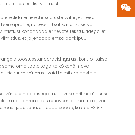
kui ka esteetilist välimust.
te valida erinevate suuruste vahel, et need
vaprofiile, näiteks lihtsat kandilist serva
imistlust kohandada erinevate tekstuuridega, et
 viimistlus, et jäljendada ehtsa pähklipuu
 rangeid tööstusstandardeid. Iga ust kontrollitakse
e. Seisame oma toote taga ka kõikehõlmava
da teie ruumi välimust, vaid toimib ka aastaid
avuse, vähese hooldusega mugavuse, mitmekülgsuse
 olete majaomanik, kes renoveerib oma maja, või
endust juba täna, et teada saada, kuidas HX18 -