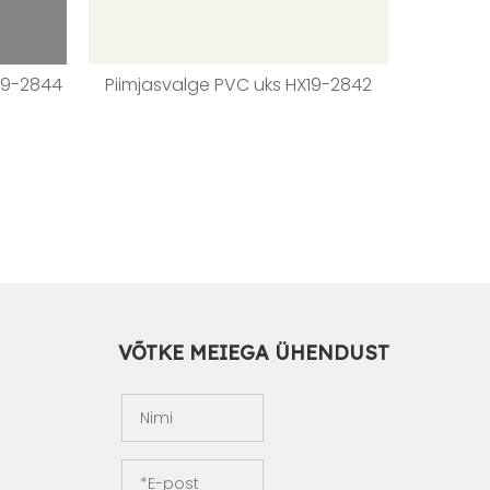
X19-2844
Piimjasvalge PVC uks HX19-2842
Hõbeh
VÕTKE MEIEGA ÜHENDUST