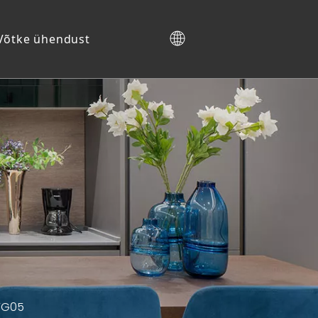
Võtke ühendust
Kingakapp
-YG05