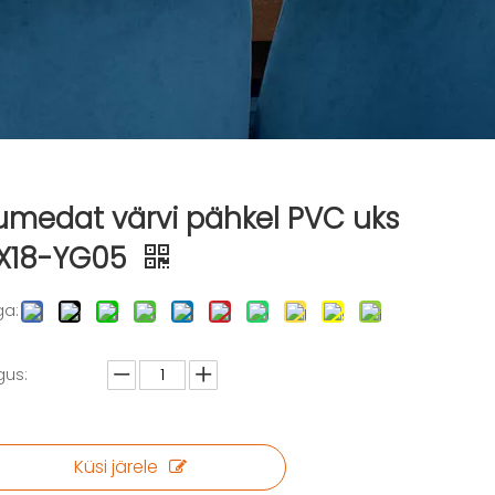
umedat värvi pähkel PVC uks
X18-YG05
ga:
gus:
Küsi järele