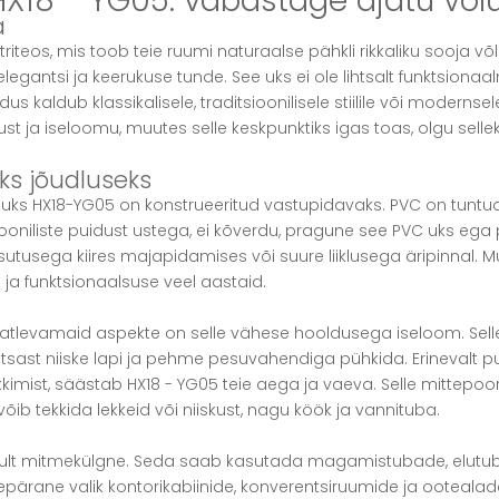
X18 - YG05: vabastage ajatu võlu 
a
teos, mis toob teie ruumi naturaalse pähkli rikkaliku sooja võl
legantsi ja keerukuse tunde. See uks ei ole lihtsalt funktsionaal
dus kaldub klassikalisele, traditsioonilisele stiilile või moder
st ja iseloomu, muutes selle keskpunktiks igas toas, olgu selle
ks jõudluseks
C-uks HX18-YG05 on konstrueeritud vastupidavaks. PVC on tunt
iooniliste puidust ustega, ei kõverdu, pragune see PVC uks ega
sutusega kiires majapidamises või suure liiklusega äripinnal. M
se ja funktsionaalsuse veel aastaid.
atlevamaid aspekte on selle vähese hooldusega iseloom. Sell
sast niiske lapi ja pehme pesuvahendiga pühkida. Erinevalt pu
lakkimist, säästab HX18 - YG05 teie aega ja vaeva. Selle mittepoo
õib tekkida lekkeid või niiskust, nagu köök ja vannituba.
ult mitmekülgne. Seda saab kasutada magamistubade, elutuba
urepärane valik kontorikabiinide, konverentsiruumide ja ooteala