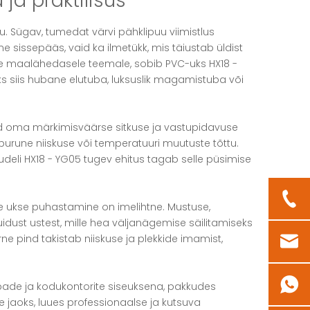
ja praktilisus
u. Sügav, tumedat värvi pähklipuu viimistlus
ne sissepääs, vaid ka ilmetükk, mis täiustab üldist
nsele maalähedasele teemale, sobib PVC-uks HX18 -
ks siis hubane elutuba, luksuslik magamistuba või
ud oma märkimisväärse sitkuse ja vastupidavuse
 purune niiskuse või temperatuuri muutuste tõttu.
udeli HX18 - YG05 tugev ehitus tagab selle püsimise
e ukse puhastamine on imelihtne. Mustuse,
idust ustest, mille hea väljanägemise säilitamiseks
rne pind takistab niiskuse ja plekkide imamist,
de ja kodukontorite siseuksena, pakkudes
de jaoks, luues professionaalse ja kutsuva