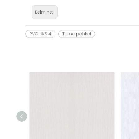
Eelmine:
PVC UKS 4
Tume pähkel