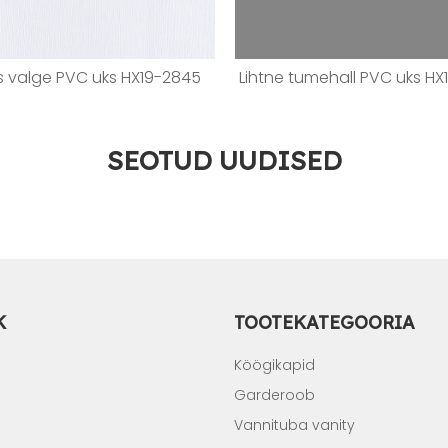
 valge PVC uks HX19-2845
Lihtne tumehall PVC uks H
SEOTUD UUDISED
K
TOOTEKATEGOORIA
Köögikapid
Garderoob
Vannituba vanity