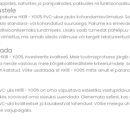
ides, sahvrites ja panipaikades, pakkudes nii funktsionaalsust 
stele
u pakume HX18 - YG05 PVC-ukse jaoks kohandamisvõimalusi. Saa
iis standard- või kohandatud suurusega. Pakume ka erinevaid ser
tsioonilisemaks tundmiseks. Lisaks saab tumedat pähklipuu vi
 viimistlus, mis annab sileda välimuse või kergelt tekstureeritud
ldada
X18 - YG05, investeerite kvaliteeti. Meie tootmisprotsess järgib
ada nende vastavus meie kõrgekvaliteedilistele kriteeriumidel
n kaitstud. Võite usaldada, et HX18 - YG05 mitte ainult ei paran
l PVC-uks HX18 - YG05 on oma vapustava esteetika, vastupid
, kes soovivad oma siseuksi uuendada. Olenemata sellest, kas
VC-uks kvaliteetset ja kauakestvat lahendust. Võtke meiega üh
se varjupaigaks.