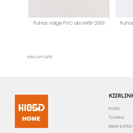
Puhas valge PVC uks HX19-2901
Puhas
sisu on tühi!
KIIRLIN
Kodu
Tooted
Meie kohta