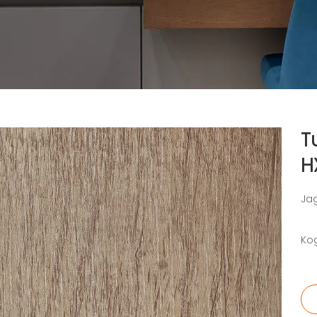
T
H
Ja
Ko