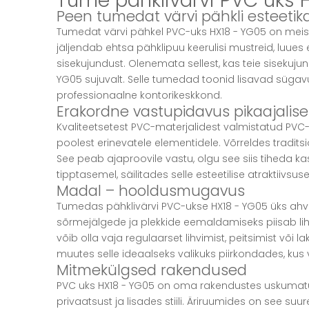
Tume pähklivärvi PVC uks H
Peen tumedat värvi pähkli esteetik
Tumedat värvi pähkel PVC-uks HX18 - YG05 on meistri
jäljendab ehtsa pähklipuu keerulisi mustreid, luues e
sisekujundust. Olenemata sellest, kas teie sisekujun
YG05 sujuvalt. Selle tumedad toonid lisavad sügavu
professionaalne kontorikeskkond.
Erakordne vastupidavus pikaajalise
Kvaliteetsetest PVC-materjalidest valmistatud PV
poolest erinevatele elementidele. Võrreldes tradits
See peab ajaproovile vastu, olgu see siis tiheda ka
tipptasemel, säilitades selle esteetilise atraktiivsu
Madal – hooldusmugavus
Tumedas pähklivärvi PVC-ukse HX18 - YG05 üks ahv
sõrmejälgede ja plekkide eemaldamiseks piisab liht
võib olla vaja regulaarset lihvimist, peitsimist või 
muutes selle ideaalseks valikuks piirkondades, kus v
Mitmekülgsed rakendused
PVC uks HX18 - YG05 on oma rakendustes uskumat
privaatsust ja lisades stiili. Äriruumides on see su