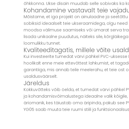
õhkkonna. Ukse disain muudab selle sobivaks ka kapp
Kohandamine vastavalt teie vajadu
Mõistame, et iga projekt on ainulaadne ja seetõtt
sobiksid ideaalselt teie ukseraamidega, olgu need s
moodsa välimuse saamiseks või ümarat serva tradi
lisada unikaalne puudutus, näiteks sile, kõrgläikega
loomulikku tunnet.
Kvaliteeditagatis, millele võite usa
Kui investeerite tumedat värvi pähkel PVC-uksesse H
hoolikalt enne meie ettevõttest lahkumist, et tag
garantiiga, mis annab teile meelerahu, et teie ost o
usaldusväärselt.
Järeldus
Kokkuvõtteks võib öelda, et tumedat värvi pähke
ja kohandamisvõimalustega ideaalne valik kõigile
äriomanik, kes täiustab oma äripinda, pakub see P
YG05 saab muuta teie ruumi stiili ja funktsionaalsu